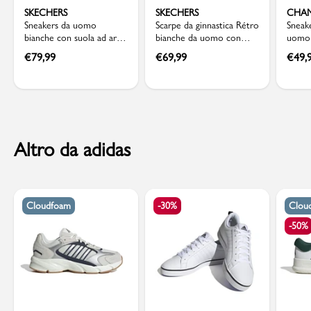
SKECHERS
SKECHERS
CHA
Sneakers da uomo
Scarpe da ginnastica Rétro
Sneak
bianche con suola ad aria
bianche da uomo con
uomo 
Skechers Uno
soletta Memory Foam
Cham
€
79,99
€
69,99
€
49,
Skechers Oak Canyon
Altro da adidas
Cloudfoam
-30%
Clou
-50%