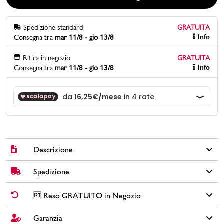
Promo & News
Spedizione standard
GRATUITA
Consegna tra
mar 11/8 - gio 13/8
Info
negozi
Ritira in negozio
GRATUITA
Consegna tra
mar 11/8 - gio 13/8
Info
contatti
pcard
Gift card
Descrizione
Spedizione
Queste scarpe adidas ricordano i modelli che troveresti negli
archivi di basket o skate. La tomaia mid-cut presenta dettagli in
morbida pelle scamosciata. Una soletta Cloudfoam Comfort
✅
Spedizione Standard GRATUITA DA € 30
➡️ Consegna in
2-5
🆓 Reso GRATUITO in Negozio
ultra-morbida offre un'ammortizzazione morbida all'interno.
giorni
lavorativi. Per ordini inferiori a € 30,00 la Spedizione ha un
costo di € 6,00.
Garanzia
Cambi idea?
Non preoccuparti, hai
15 giorni
per effettuare il reso dei
Brand: adidas