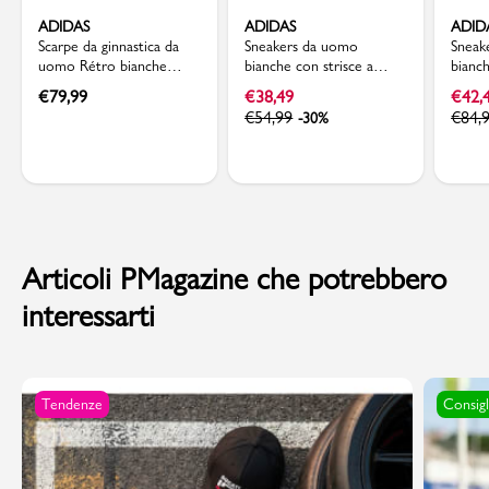
ADIDAS
ADIDAS
ADID
Scarpe da ginnastica da
Sneakers da uomo
Sneak
uomo Rétro bianche
bianche con strisce a
bianc
grigie con dettagli blu
contrasto adidas Vs Pace
adida
€
79,99
€
38,49
€
42,
adidas Crazychaos 2000
2.0
€
54,99
€
84,
-30%
Articoli PMagazine che potrebbero
interessarti
Tendenze
Consigl