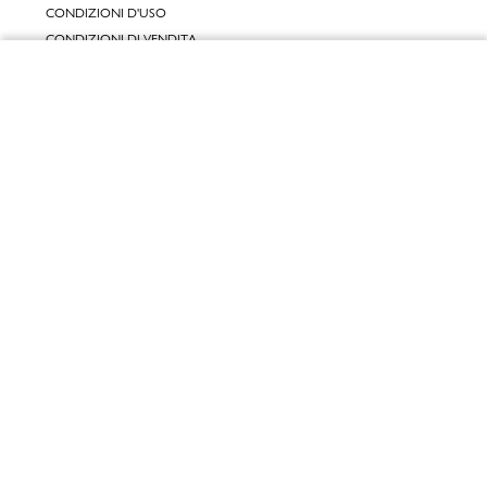
CONDIZIONI D'USO
CONDIZIONI DI VENDITA
GARANZIA LEGALE
Chiudi
GARANZIA CONVENZIONALE
Vai al mio carrello
SERVIZIO CLIENTI
CONTATTACI
RESI E RIMBORSI
CLICCA E RITIRA 🆕
FIDELITY CARD
GIFT CARD
KLARNA
SCALAPAY
SATISPAY
EDENRED SHOPPING
PAYBACK
RECENSIONI
INPOST DAYS