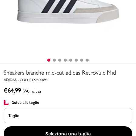
Uomo
Bambino
Sport
Valigie
Sneakers bianche mid-cut adidas Retrovulc Mid
ADIDAS
-
COD.
S322500093
€
64,99
IVA inclusa
Guida alle taglie
Marchi
PMagazine
Taglia
Accedi | Registrati
Seleziona una taglia
Carrello