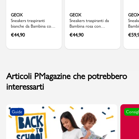
GEOX
GEOX
GEO
Sneakers traspiranti
Sneakers traspiranti da
Sneake
bianche da Bambina con
Bambina rosa con
Bambi
dettaglio glitterato Geox
chiusura in velcro Geox
trasp
€
44,90
€
44,90
€
59,
Articoli PMagazine che potrebbero
interessarti
Guide
Consigl