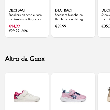
DIECI BACI
DIECI BACI
DIECI
Sneakers bianche e rosa
Sneakers bianche da
Sneak
da Bambina e Ragazza con
Bambina con dettagli
Bambi
dettaglio farfalle Dieci
glitter Dieci Baci
Dieci 
€
14,99
€
39,99
€
35,
Baci
€
29,99
-50%
Altro da Geox