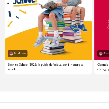
PittaRosso
Pitt
Back to School 2026: la guida definitiva per il rientro a
Quando i
scuola
consigli