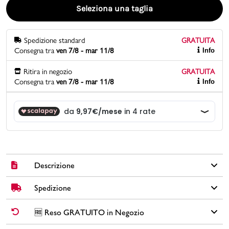
Seleziona una taglia
Promo & News
Spedizione standard
GRATUITA
negozi
Consegna tra
ven 7/8 - mar 11/8
Info
contatti
Ritira in negozio
GRATUITA
Consegna tra
ven 7/8 - mar 11/8
Info
pcard
Gift card
Descrizione
Spedizione
Queste sneakers bianche da bambina Geox sono perfette per
le piccole avventuriere! Realizzate con tomaia in materiale
sintetico e rivestimento interno in materiale sintetico,
✅
Spedizione Standard GRATUITA DA € 30
➡️ Consegna in
2-5
🆓 Reso GRATUITO in Negozio
garantiscono comfort e traspirabilità grazie alla suola
giorni
lavorativi. Per ordini inferiori a € 30,00 la Spedizione ha un
traspirante Geox. Il dettaglio rosa glitterato sul tallone aggiunge