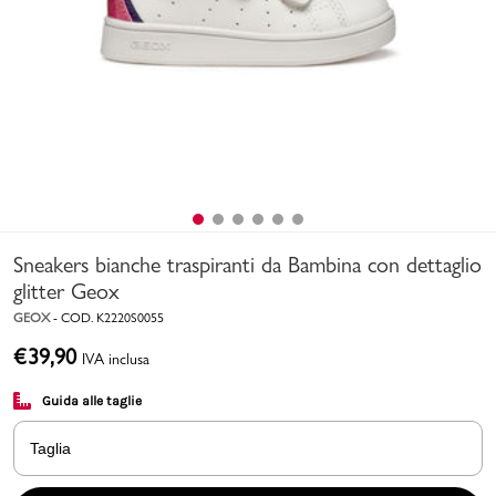
Uomo
Bambino
Sport
Valigie
Sneakers bianche traspiranti da Bambina con dettaglio
glitter Geox
GEOX
-
COD.
K2220S0055
€
39,90
IVA inclusa
Marchi
PMagazine
Guida alle taglie
Accedi | Registrati
Taglia
Carrello