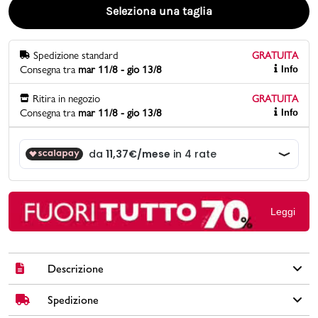
Seleziona una taglia
Promo & News
Spedizione standard
GRATUITA
negozi
Consegna tra
mar 11/8 - gio 13/8
Info
contatti
Ritira in negozio
GRATUITA
Consegna tra
mar 11/8 - gio 13/8
Info
pcard
Gift card
Leggi
Descrizione
Spedizione
Aggiungi un tocco di stile casual al tuo look con queste
sneakers bicolore bianco e blu da uomo Puma Court Classico.