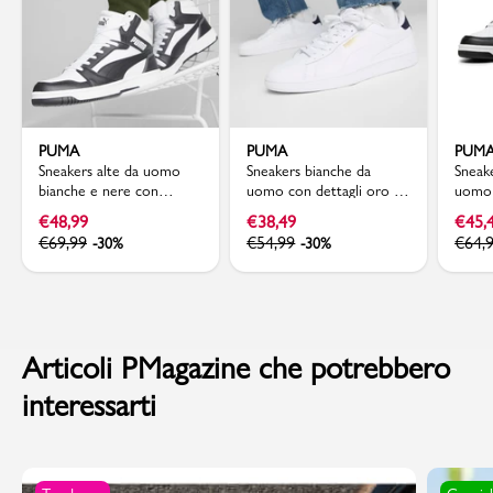
PUMA
PUMA
PUM
Sneakers alte da uomo
Sneakers bianche da
Sneak
bianche e nere con
uomo con dettagli oro e
uomo d
dettagli grigi Puma
blu Puma Smash 3.0 L
Puma 
€
48,99
€
38,49
€
45,
Rebound V6
€
69,99
€
54,99
€
64,
-30%
-30%
Articoli PMagazine che potrebbero
interessarti