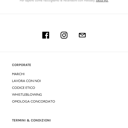
Per sapere come raccogliamo le recensioni con Feedaty
,
clicca qui.
CORPORATE
MARCHI
LAVORA CON NOI
CODICE ETICO
WHISTLEBLOWING
OMOLOGA CONCORDATO
TERMINI & CONDIZIONI