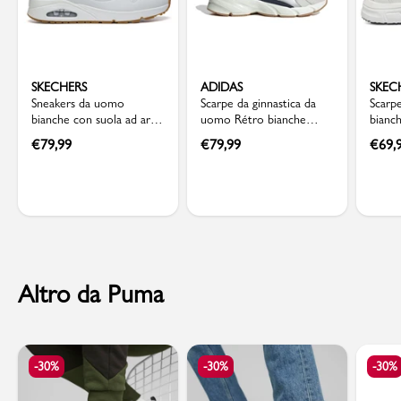
SKECHERS
ADIDAS
SKEC
Sneakers da uomo
Scarpe da ginnastica da
Scarpe
bianche con suola ad aria
uomo Rétro bianche
bianc
Skechers Uno
grigie con dettagli blu
solet
€
79,99
€
79,99
€
69,
adidas Crazychaos 2000
Skech
Altro da Puma
-30%
-30%
-30%