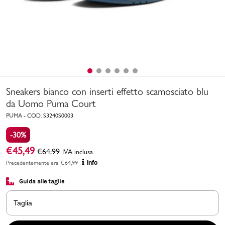
Uomo
Bambino
Sport
Valigie
Sneakers bianco con inserti effetto scamosciato blu
da Uomo Puma Court
PUMA
-
COD.
S3240S0003
-30%
€
45,49
€
64,99
IVA inclusa
Precedentemente era
€
64,99
Info
Marchi
PMagazine
Guida alle taglie
Accedi | Registrati
Taglia
Carrello