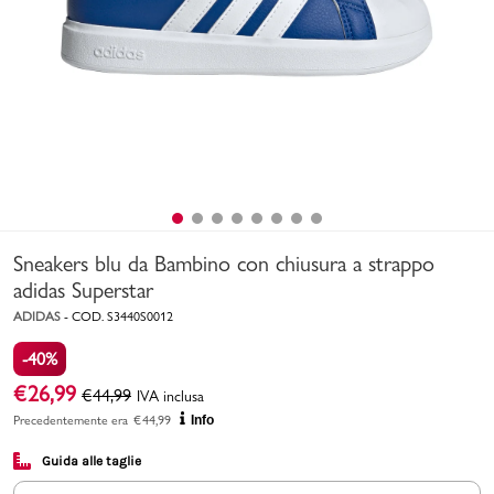
Uomo
Bambino
Sport
Valigie
Sneakers blu da Bambino con chiusura a strappo
adidas Superstar
ADIDAS
-
COD.
S3440S0012
-40%
Marchi
PMagazine
€
26,99
€
44,99
IVA inclusa
Precedentemente era
€
44,99
Info
Accedi | Registrati
Guida alle taglie
Carrello