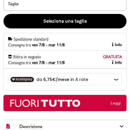
Taglia
Promo & News
Seleziona una taglia
negozi
Spedizione standard
contatti
Consegna tra
ven 7/8 - mar 11/8
Info
pcard
Ritira in negozio
GRATUITA
Consegna tra
ven 7/8 - mar 11/8
Info
Gift card
Leggi
Descrizione