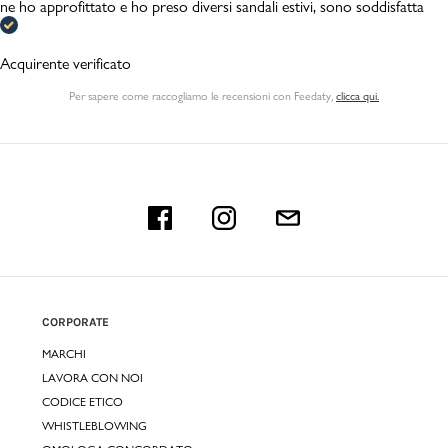
ne ho approfittato e ho preso diversi sandali estivi, sono soddisfatta
Acquirente verificato
Per sapere come raccogliamo le recensioni con Feedaty
,
clicca qui.
CORPORATE
MARCHI
LAVORA CON NOI
CODICE ETICO
WHISTLEBLOWING