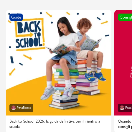
Guide
Consigl
PittaRosso
Pitt
Back to School 2026: la guida definitiva per il rientro a
Quando i
scuola
consigli