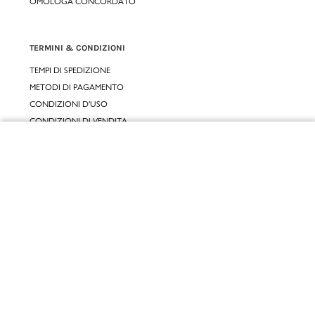
OMOLOGA CONCORDATO
TERMINI & CONDIZIONI
TEMPI DI SPEDIZIONE
METODI DI PAGAMENTO
CONDIZIONI D'USO
CONDIZIONI DI VENDITA
GARANZIA LEGALE
Chiudi
GARANZIA CONVENZIONALE
Vai al mio carrello
SERVIZIO CLIENTI
CONTATTACI
RESI E RIMBORSI
CLICCA E RITIRA 🆕
FIDELITY CARD
GIFT CARD
KLARNA