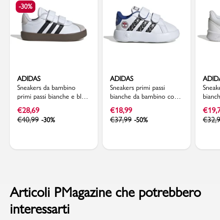
-30%
ADIDAS
ADIDAS
ADID
Sneakers da bambino
Sneakers primi passi
Sneak
primi passi bianche e blu
bianche da bambino con
bianch
con logo adidas VL Court
stampa Spiderman adidas
adida
€
28,69
€
18,99
€
19,
3.0
Grand Court CF I
CF I
€
40,99
€
37,99
€
32,
-30%
-50%
Articoli PMagazine che potrebbero
interessarti