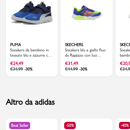
PUMA
SKECHERS
SKEC
Sneakers da bambino in
Sneakers blu e giallo fluo
Sneake
tessuto blu e azzurre con
da Ragazzo con luci
bambi
logo Puma FlexFocus
Skechers Flex Glow Ultra
verde
€
24,49
€
31,49
€
20,
Skech
€
34,99
€
44,99
€
34,
-30%
-30%
Advan
Altro da adidas
Best Seller
-50%
-40%