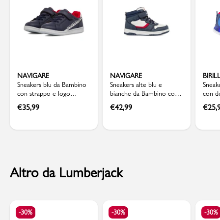
NAVIGARE
NAVIGARE
BIRI
Sneakers blu da Bambino
Sneakers alte blu e
Sneak
con strappo e logo
bianche da Bambino con
con d
Navigare
strappo Navigare
Birill
€
35,99
€
42,99
€
25,
Altro da Lumberjack
-30%
-30%
-30%