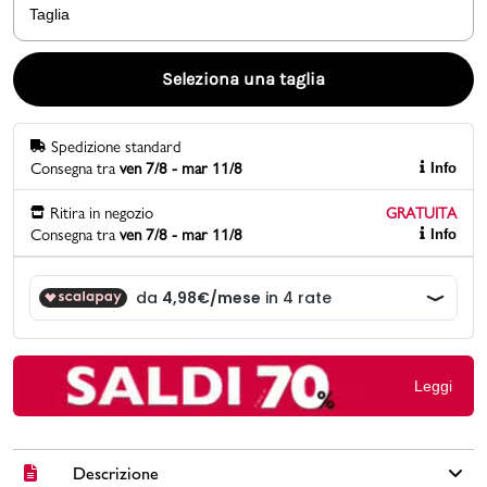
Taglia
Promo & News
Seleziona una taglia
negozi
Spedizione standard
contatti
Consegna tra
ven 7/8 - mar 11/8
Info
pcard
Ritira in negozio
GRATUITA
Consegna tra
ven 7/8 - mar 11/8
Info
Gift card
Leggi
Descrizione