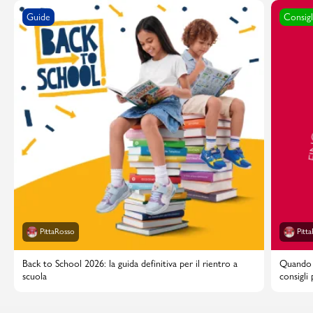
Guide
Consigl
PittaRosso
Pitt
Back to School 2026: la guida definitiva per il rientro a
Quando i
scuola
consigli