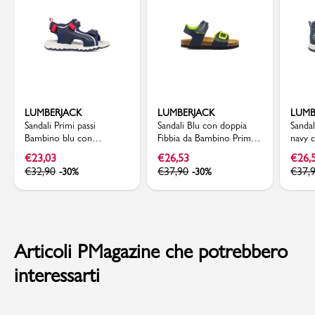
LUMBERJACK
LUMBERJACK
LUMB
Sandali Primi passi
Sandali Blu con doppia
Sanda
Bambino blu con
Fibbia da Bambino Primi
navy 
sottopiede in pelle
Passi Lumberjack
Billy
€
23,03
€
26,53
€
26,
Lumberjack
€
32,90
€
37,90
€
37,
-30%
-30%
Articoli PMagazine che potrebbero
interessarti