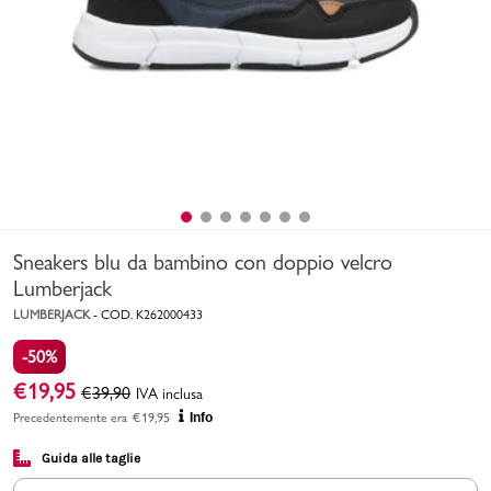
Uomo
Bambino
Sport
Valigie
Sneakers blu da bambino con doppio velcro
Lumberjack
LUMBERJACK
-
COD.
K262000433
-50%
Marchi
PMagazine
€
19,95
€
39,90
IVA inclusa
Precedentemente era
€
19,95
Info
Accedi | Registrati
Guida alle taglie
Carrello