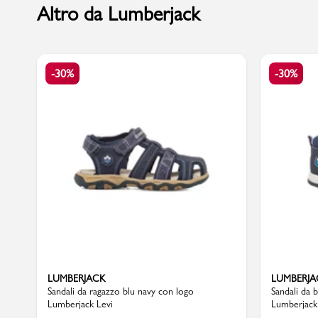
Altro da Lumberjack
Marchi
-30%
-30%
Accedi | Registrati
Carrello
Promo & News
negozi
contatti
pcard
LUMBERJACK
LUMBERJA
Sandali da ragazzo blu navy con logo
Sandali da 
Lumberjack Levi
Lumberjack 
Gift card