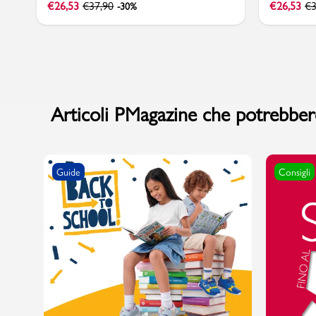
€
26,53
€
37,90
€
26,53
€
3
-30%
Articoli PMagazine che potrebbero
Guide
Consigli