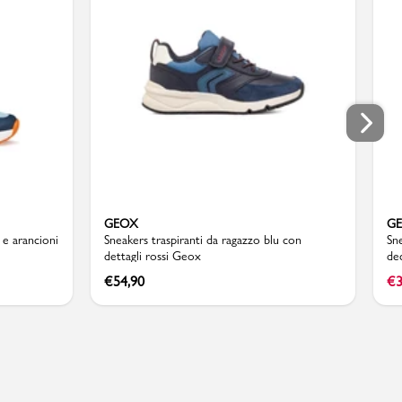
GEOX
G
 e arancioni
Sneakers traspiranti da ragazzo blu con
Sn
dettagli rossi Geox
de
€
54,90
€
3