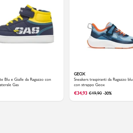
Valigie
GEOX
te Blu e Gialle da Ragazzo con
Sneakers traspiranti da Ragazzo blu
laterale Gas
con strappo Geox
€
34,93
€
49,90
-30%