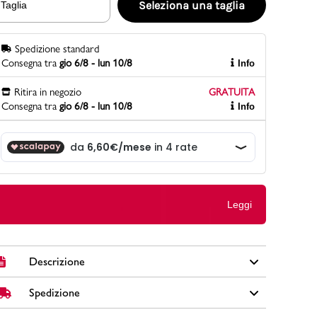
Seleziona una taglia
Taglia
Spedizione standard
PittaRosso
Consegna tra
gio 6/8 - lun 10/8
Info
Scopri di più
Gioco della scarpa al matrimonio e idee
Ritira in negozio
GRATUITA
divertenti con le calzature
Consegna tra
gio 6/8 - lun 10/8
Info
Leggi
Descrizione
Spedizione
Accompagna le avventure quotidiane del tuo piccolo con
queste sneakers blu firmate Lumberjack. Realizzate con