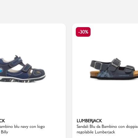
PMagazine
-30%
CK
LUMBERJACK
bambino blu navy con logo
Sandali Blu da Bambino con doppia 
Billy
regolabile Lumberjack