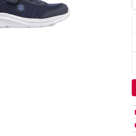
PittaRosso
Donna
mano: la guida
Back to School 2026: la guida definitiva per il
nsieri
rientro a scuola