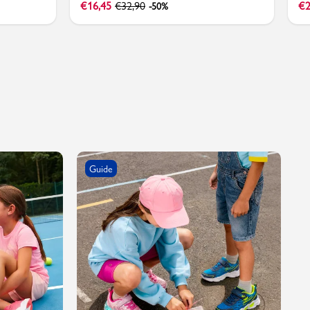
€
16,45
€
32,90
€
2
-50%
Guide