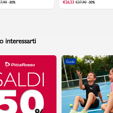
7,90
€
26,53
€
37,90
-30%
-30%
 interessarti
Guide