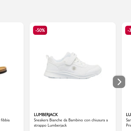
-50%
-
LUMBERJACK
LU
fibbia
Sneakers Bianche da Bambino con chiusura a
Sa
strappo Lumberjack
Pr