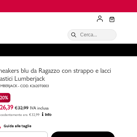
Scopri di più
VALIGIE CIAK
SALDI Donna
Scopri di più!
Acquista ora
Acquista ora
neakers blu da Ragazzo con strappo e lacci
RONCATO
Acquista ora
Consigli
lastici Lumberjack
MBERJACK
-
COD.
K2620T0003
Acquista
-20%
26,39
€
32,99
IVA inclusa
ecedentemente era
€
32,99
Info
Guida alle taglie