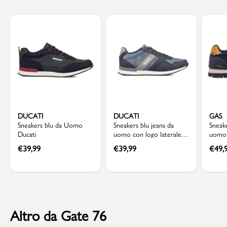
DUCATI
DUCATI
GAS
Sneakers blu da Uomo
Sneakers blu jeans da
Sneake
Ducati
uomo con logo laterale
uomo 
Ducati
Gas
€
39,99
€
39,99
€
49,
Altro da Gate 76