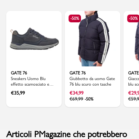
-50%
-50%
GATE 76
GATE 76
GATE
Sneakers Uomo Blu
Giubbotto da uomo Gate
Giacc
effetto scamosciato e
76 blu scuro con tasche
blu s
inserti in tessuto Gate 76
€
35,99
€
34,99
€
29,
€
69,99
€
59,
-50%
Articoli PMagazine che potrebbero