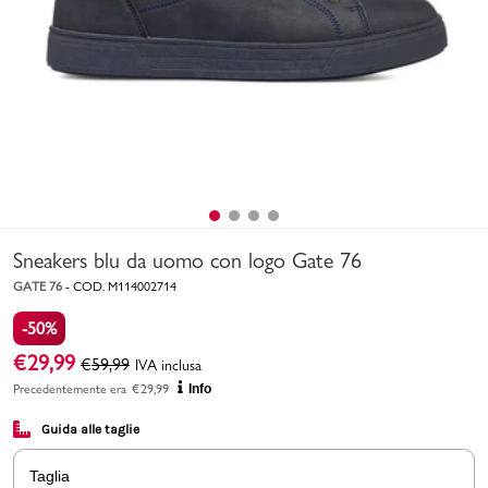
Uomo
Bambino
Sport
Valigie
Sneakers blu da uomo con logo Gate 76
GATE 76
-
COD.
M114002714
-50%
€
29,99
€
59,99
IVA inclusa
Marchi
PMagazine
Precedentemente era
€
29,99
Info
Guida alle taglie
Accedi | Registrati
Taglia
Carrello