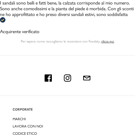
I sandali sono belli e fatti bene, la calzata corrisponde al mio numero.
Sono anche comodissimi e la pianta del piede è morbida. Con gli sconti
ne ho approfittato e ho preso diversi sandali estivi, sono soddisfatta
Acquirente verificato
Per sapere come raccogliamo le recensioni con Feedaty
,
clicca qui.
CORPORATE
MARCHI
LAVORA CON NOI
CODICE ETICO