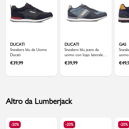
DUCATI
DUCATI
GAS
Sneakers blu da Uomo
Sneakers blu jeans da
Sneake
Ducati
uomo con logo laterale
uomo 
Ducati
Gas
€
39,99
€
39,99
€
49,
Altro da Lumberjack
-20%
-20%
-20%