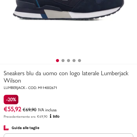
Uomo
Bambino
Sport
Valigie
Sneakers blu da uomo con logo laterale Lumberjack
Wilson
LUMBERJACK
-
COD.
M114002671
-20%
Marchi
PMagazine
€
55,92
€
69,90
IVA inclusa
Precedentemente era
€
69,90
Info
Accedi | Registrati
Guida alle taglie
Carrello