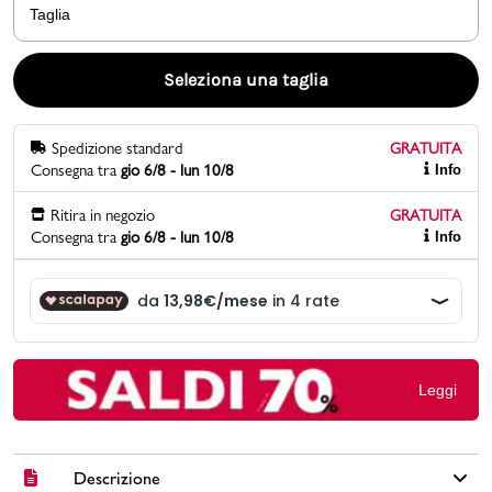
Taglia
Promo & News
Seleziona una taglia
negozi
Spedizione standard
GRATUITA
contatti
Consegna tra
gio 6/8 - lun 10/8
Info
pcard
Ritira in negozio
GRATUITA
Consegna tra
gio 6/8 - lun 10/8
Info
Gift card
Leggi
Descrizione