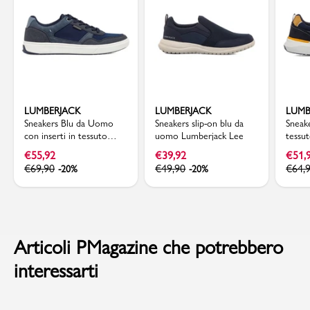
LUMBERJACK
LUMBERJACK
LUMB
Sneakers Blu da Uomo
Sneakers slip-on blu da
Sneak
con inserti in tessuto
uomo Lumberjack Lee
tessu
Lumberjack
€
55,92
€
39,92
€
51,
€
69,90
€
49,90
€
64,
-20%
-20%
Articoli PMagazine che potrebbero
interessarti