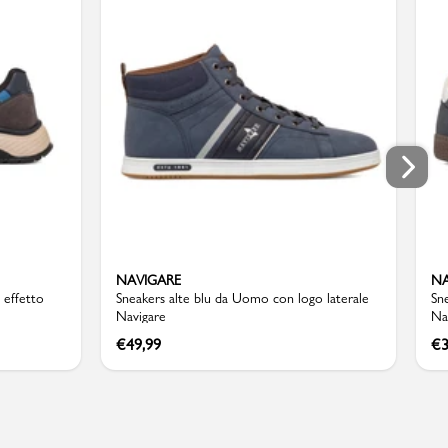
NAVIGARE
NA
 effetto
Sneakers alte blu da Uomo con logo laterale
Sn
Navigare
Na
€
49,99
€
3