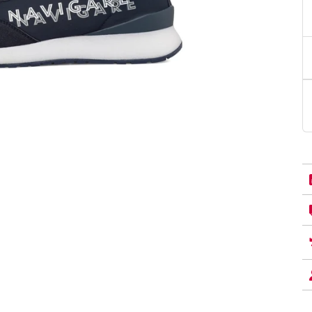
PittaRosso
Donna
mano: la guida
Back to School 2026: la guida definitiva per il
nsieri
rientro a scuola