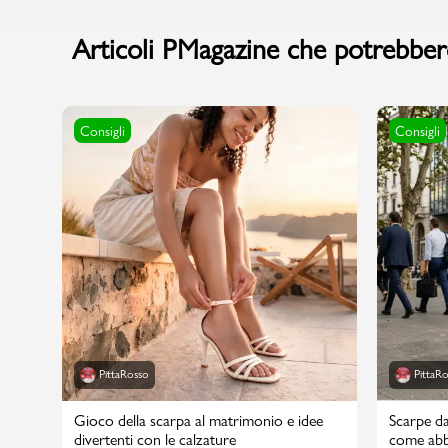
Articoli PMagazine che potrebbero
Consigli
Consigli
PittaRosso
PittaR
Gioco della scarpa al matrimonio e idee
Scarpe da
divertenti con le calzature
come abbi