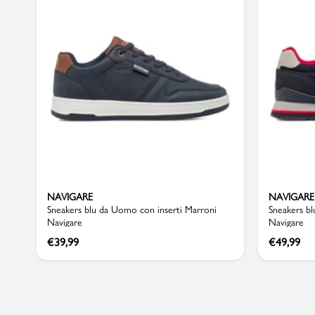
Marchi
Accedi | Registrati
Carrello
Promo & News
NAVIGARE
NAVIGARE
negozi
Sneakers blu da Uomo con inserti Marroni
Sneakers bl
Navigare
Navigare
contatti
€
39,99
€
49,99
pcard
Gift card