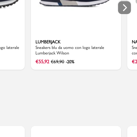
LUMBERJACK
N
go laterale
Sneakers blu da uomo con logo laterale
Sn
Lumberjack Wilson
co
€
55,92
€
69,90
€
2
-20%