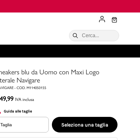
Scopri di più
VALIGIE CIAK
SALDI Donna
Scopri di più!
Acquista ora
Acquista ora
neakers blu da Uomo con Maxi Logo
RONCATO
Acquista ora
Consigli
aterale Navigare
AVIGARE
-
COD.
M1140S0155
Acquista
49,99
IVA inclusa
Guida alle taglie
Seleziona una taglia
Taglia