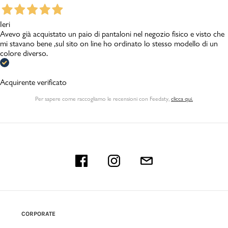
Ieri
Avevo già acquistato un paio di pantaloni nel negozio fisico e visto che
mi stavano bene ,sul sito on line ho ordinato lo stesso modello di un
colore diverso.
Acquirente verificato
Per sapere come raccogliamo le recensioni con Feedaty
,
clicca qui.
CORPORATE