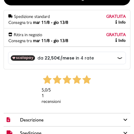
Promo & News
Spedizione standard
GRATUITA
Consegna tra
mar 11/8 - gio 13/8
Info
negozi
Ritira in negozio
GRATUITA
Consegna tra
mar 11/8 - gio 13/8
Info
contatti
pcard
Gift card
5,0
/5
1
recensioni
Descrizione
Spedizione
Sneakers blu da uomo Skechers, perfette per un look casual e