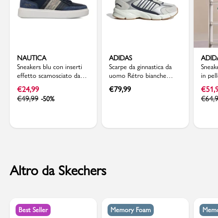
NAUTICA
ADIDAS
ADID
Sneakers blu con inserti
Scarpe da ginnastica da
Sneak
effetto scamosciato da
uomo Rétro bianche
in pel
Uomo Nautica
grigie con dettagli blu
Grand
€
24,99
€
79,99
€
51,
adidas Crazychaos 2000
€
49,99
€
64,
-50%
Altro da Skechers
Best Seller
Memory Foam
Memo