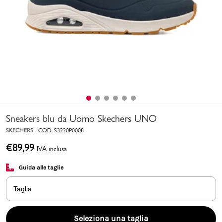
Uomo
Bambino
Sport
Valigie
Sneakers blu da Uomo Skechers UNO
SKECHERS
-
COD.
S3220P0008
€
89,99
IVA inclusa
Guida alle taglie
Marchi
PMagazine
Taglia
Accedi | Registrati
Seleziona una taglia
Carrello