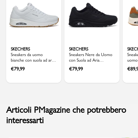
SKECHERS
SKECHERS
SKEC
Sneakers da uomo
Sneakers Nere da Uomo
Sneake
bianche con suola ad aria
con Suola ad Aria
uomo 
Skechers Uno
Skechers Uno
memor
€
79,99
€
79,99
€
89,
Uno
Articoli PMagazine che potrebbero
interessarti