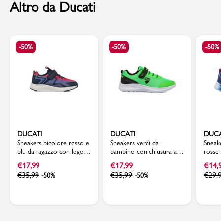
Altro da Ducati
-50%
-50%
-50%
DUCATI
DUCATI
DUCA
Sneakers bicolore rosso e
Sneakers verdi da
Sneak
blu da ragazzo con logo
bambino con chiusura a
rosse 
Ducati
strappo e logo Ducati
tomai
€
17,99
€
17,99
€
14,
€
35,99
€
35,99
€
29,
-50%
-50%