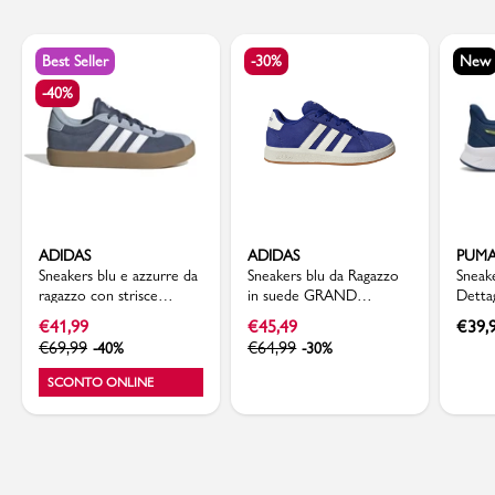
Best Seller
-30%
New
-40%
ADIDAS
ADIDAS
PUM
Sneakers blu e azzurre da
Sneakers blu da Ragazzo
Sneak
ragazzo con strisce
in suede GRAND
Detta
bianche adidas VL Court
COURT 00s adidas
Day A
€
41,99
€
45,49
€
39,
3.0 K
€
69,99
€
64,99
-40%
-30%
SCONTO ONLINE