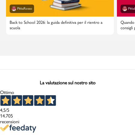
PittaRosso
Pitt
Back to School 2026: la guida definitiva per il rientro a
Quando i
scuola
consigli
La valutazione sul nostro sito
Ottimo
4,5
/5
14.705
recensioni