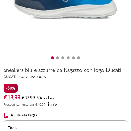
Uomo
Bambino
Sport
Valigie
Sneakers blu e azzurre da Ragazzo con logo Ducati
DUCATI
-
COD.
S351000309
-50%
€
18,99
€
37,99
IVA inclusa
Marchi
PMagazine
Precedentemente era
€
18,99
Info
Guida alle taglie
Accedi | Registrati
Taglia
Carrello