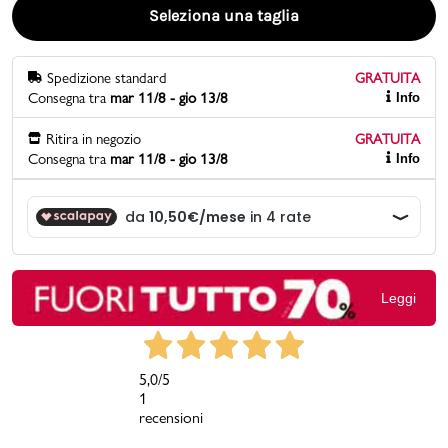
Seleziona una taglia
Promo & News
Spedizione standard
GRATUITA
negozi
Consegna tra
mar 11/8 - gio 13/8
Info
contatti
Ritira in negozio
GRATUITA
Consegna tra
mar 11/8 - gio 13/8
Info
pcard
Gift card
Leggi
5,0
/5
1
recensioni