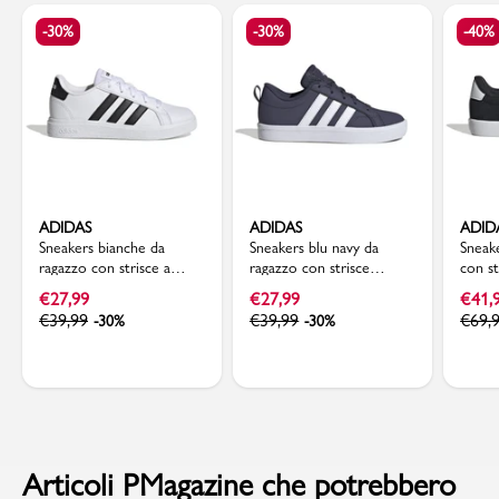
-30%
-30%
-40%
ADIDAS
ADIDAS
ADID
Sneakers bianche da
Sneakers blu navy da
Sneak
ragazzo con strisce a
ragazzo con strisce
con st
contrasto adidas Grand
bianche adidas VS Pace
VL Co
€
27,99
€
27,99
€
41,
Court 2.0 K
2.0 K
€
39,99
€
39,99
€
69,
-30%
-30%
Articoli PMagazine che potrebbero