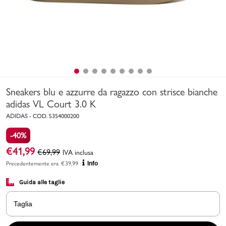
Uomo
Bambino
Sport
Valigie
Sneakers blu e azzurre da ragazzo con strisce bianche
adidas VL Court 3.0 K
ADIDAS
-
COD.
S354000200
-40%
€
41,99
€
69,99
IVA inclusa
Precedentemente era
€
39,99
Info
Marchi
PMagazine
Guida alle taglie
Accedi | Registrati
Taglia
Carrello