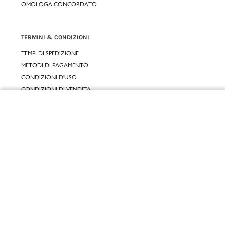
OMOLOGA CONCORDATO
TERMINI & CONDIZIONI
TEMPI DI SPEDIZIONE
METODI DI PAGAMENTO
CONDIZIONI D'USO
CONDIZIONI DI VENDITA
GARANZIA LEGALE
Chiudi
GARANZIA CONVENZIONALE
Vai al mio carrello
SERVIZIO CLIENTI
CONTATTACI
RESI E RIMBORSI
CLICCA E RITIRA 🆕
FIDELITY CARD
GIFT CARD
KLARNA