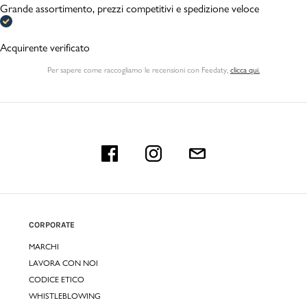
Grande assortimento, prezzi competitivi e spedizione veloce
Acquirente verificato
Per sapere come raccogliamo le recensioni con Feedaty
,
clicca qui.
CORPORATE
MARCHI
LAVORA CON NOI
CODICE ETICO
WHISTLEBLOWING