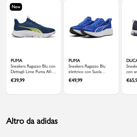
New
PUMA
PUMA
DUCA
Sneakers Ragazzo Blu con
Sneakers Ragazzo Blu
Sneak
Dettagli Lime Puma All-
elettrico con Suola
con a
Day Active
Ammortizzata Puma
aria D
€
39,99
€
49,99
€
65,
Dasher Lite
Altro da adidas