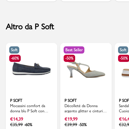
Altro da P Soft
Soft
Best Seller
Soft
-60%
-50%
-50%
P SOFT
P SOFT
P SO
Mocassini comfort da
Décolleté da Donna
Sanda
donna blu P Soft con
argento glitter e cinturino
Cuoio
dettaglio strass
incrociato P Soft
doppia
€
14,39
€
19,99
€
16,
€
35,99
€
39,99
€
32,
-60%
-50%