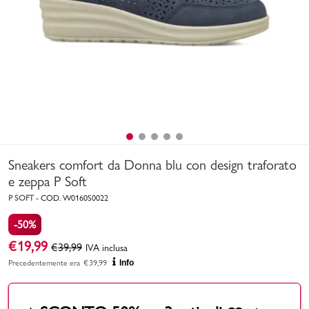
Uomo
Bambino
Sport
Valigie
Sneakers comfort da Donna blu con design traforato
e zeppa P Soft
P SOFT
-
COD.
W0160S0022
-50%
Marchi
PMagazine
€
19,99
€
39,99
IVA inclusa
Precedentemente era
€
39,99
Info
Accedi | Registrati
Carrello