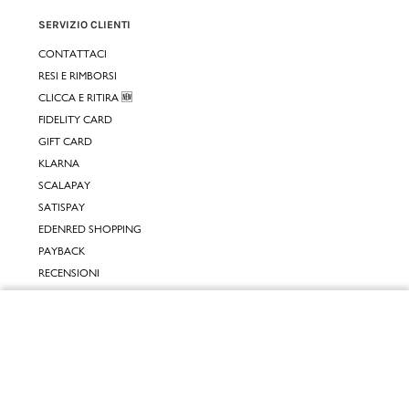
SERVIZIO CLIENTI
CONTATTACI
RESI E RIMBORSI
CLICCA E RITIRA 🆕
FIDELITY CARD
GIFT CARD
KLARNA
SCALAPAY
SATISPAY
EDENRED SHOPPING
PAYBACK
RECENSIONI
INPOST DAYS
Chiudi
INFORMATIVE
Vai al mio carrello
INFORMATIVA ONLINE
INFORMATIVA LAVORA CON NOI