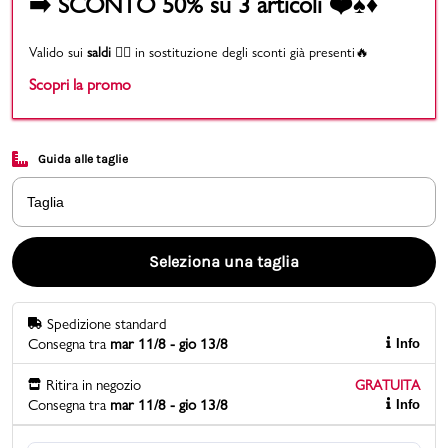
➡️ SCONTO 50% su 3 articoli ❤️♠️♦️
Promo & News
Valido sui
saldi
👉🏻 in sostituzione degli sconti già presenti🔥
Scopri la promo
negozi
contatti
Guida alle taglie
pcard
Taglia
Gift card
Seleziona una taglia
Spedizione standard
Consegna tra
mar 11/8 - gio 13/8
Info
Ritira in negozio
GRATUITA
Consegna tra
mar 11/8 - gio 13/8
Info