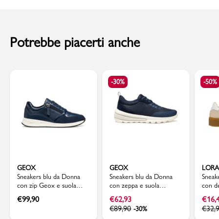
Sottopiede: Materiale sintetico
al momento della consegna. Il costo del Contrassegno è pari € 5,00.
Codice articolo: 1 CC-8B
Per info sui
Tempi di Spedizione
,
clicca qui
.
Potrebbe piacerti anche
-30%
-50%
GEOX
GEOX
LORA
Sneakers blu da Donna
Sneakers blu da Donna
Sneak
con zip Geox e suola
con zeppa e suola
con d
traspirante
traspirante Geox
latera
€
99,90
€
62,93
€
16,
€
89,90
€
32,
-30%