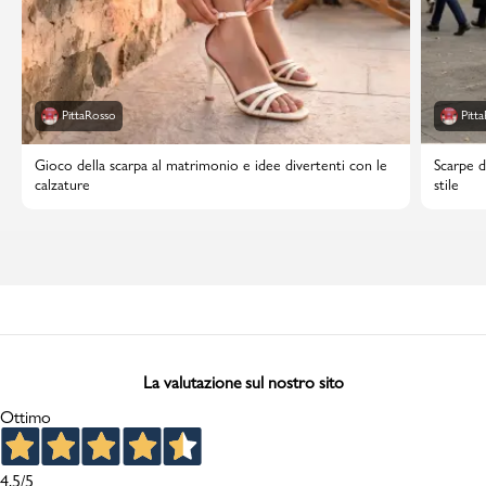
PittaRosso
Pitt
Gioco della scarpa al matrimonio e idee divertenti con le
Scarpe d
calzature
stile
La valutazione sul nostro sito
Ottimo
4,5
/5