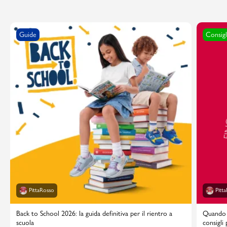
Guide
Consigl
PittaRosso
Pitt
Back to School 2026: la guida definitiva per il rientro a
Quando i
scuola
consigli