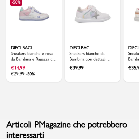
-50%
DIECI BACI
DIECI BACI
DIECI
Sneakers bianche e rosa
Sneakers bianche da
Sneak
da Bambina e Ragazza con
Bambina con dettagli
Bambi
dettaglio farfalle Dieci
glitter Dieci Baci
Dieci 
€
14,99
€
39,99
€
35,
Baci
€
29,99
-50%
Articoli PMagazine che potrebbero
interessarti