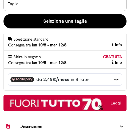
Taglia
Promo & News
Seleziona una taglia
negozi
Spedizione standard
contatti
Consegna tra
lun 10/8 - mer 12/8
Info
pcard
Ritira in negozio
GRATUITA
Consegna tra
lun 10/8 - mer 12/8
Info
Gift card
Leggi
Descrizione