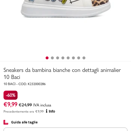
Uomo
Bambino
Sport
Valigie
Sneakers da bambina bianche con dettagli animalier
10 Baci
10 BACI
-
COD.
K232000286
-60%
Marchi
PMagazine
€
9,99
€
24,99
IVA inclusa
Precedentemente era
€
9,99
Info
Accedi | Registrati
Guida alle taglie
Carrello