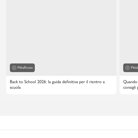
PittaRosso
Pitt
Back to School 2026: la guida definitiva per il rientro a
Quando i
scuola
consigli