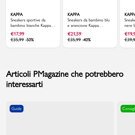
KAPPA
KAPPA
KAPP
Sneakers sportive da
Sneakers da bambino blu
Sneak
bambino bianche Kappa
e arancione Kappa
nere b
con dettagli rossi e neri
chiusura a strappo
strap
€
17,99
€
21,59
€
19,
€
35,99
€
35,99
€
39,
-50%
-40%
Articoli PMagazine che potrebbero
interessarti
Guide
Consigl