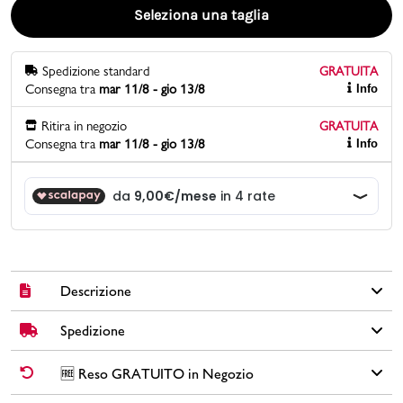
Seleziona una taglia
Promo & News
Spedizione standard
GRATUITA
negozi
Consegna tra
mar 11/8 - gio 13/8
Info
contatti
Ritira in negozio
GRATUITA
Consegna tra
mar 11/8 - gio 13/8
Info
pcard
Gift card
Descrizione
Spedizione
Le sneakers basse Kappa per bambina, in esclusiva per
PittaRosso, sono ideali per la quotidianità. Presentano una
tomaia realizzata in similpelle per assicurare resistenza e
✅
Spedizione Standard GRATUITA DA € 30
➡️ Consegna in
2-5
🆓 Reso GRATUITO in Negozio
comfort. Il design bianco è reso vivace dagli inserti iridescenti,
giorni
lavorativi. Per ordini inferiori a € 30,00 la Spedizione ha un
che catturano la luce e aggiungono un tocco di magia. La