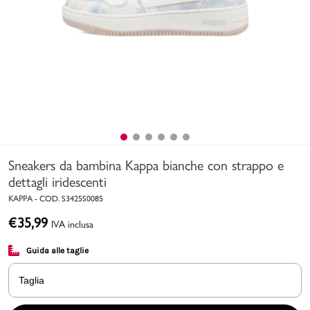
Uomo
Bambino
Sport
Valigie
Sneakers da bambina Kappa bianche con strappo e
dettagli iridescenti
KAPPA
-
COD.
S3425S0085
€
35,99
IVA inclusa
Marchi
PMagazine
Guida alle taglie
Accedi | Registrati
Taglia
Carrello