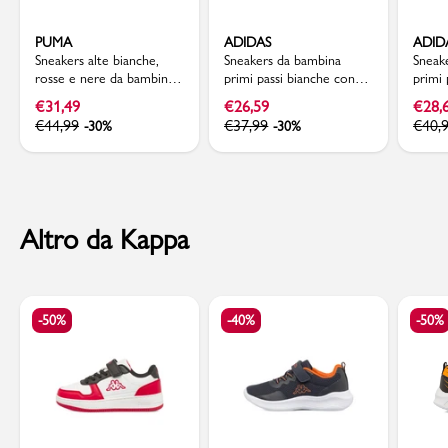
PUMA
ADIDAS
ADID
Sneakers alte bianche,
Sneakers da bambina
Sneak
rosse e nere da bambino
primi passi bianche con
primi 
Puma Rebound v6 Mid
dettagli neri adidas
con l
€
31,49
€
26,59
€
28,
AC+ PS
Tensaur Sport 2.0 CF K
3.0
€
44,99
€
37,99
€
40,
-30%
-30%
Altro da Kappa
-50%
-40%
-50%