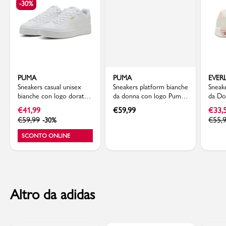
-30%
PUMA
PUMA
EVER
Sneakers casual unisex
Sneakers platform bianche
Sneak
bianche con logo dorato
da donna con logo Puma
da Do
Puma Court Classico
Court Lally Skye
ammor
€
41,99
€
59,99
€
33,
Everla
€
59,99
€
55,
-30%
SCONTO ONLINE
Altro da adidas