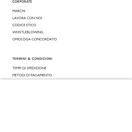
CORPORATE
MARCHI
LAVORA CON NOI
CODICE ETICO
WHISTLEBLOWING
OMOLOGA CONCORDATO
TERMINI & CONDIZIONI
TEMPI DI SPEDIZIONE
METODI DI PAGAMENTO
CONDIZIONI D'USO
CONDIZIONI DI VENDITA
Chiudi
GARANZIA LEGALE
GARANZIA CONVENZIONALE
Vai al mio carrello
SERVIZIO CLIENTI