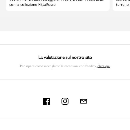
con la collezione PittaRosso
terreno 
La valutazione sul nostro sito
Per sapere come raccogliamo le recensioni con Feedaty
,
clicca qui.