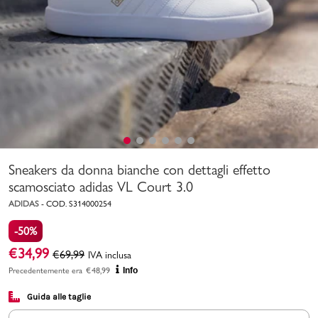
Uomo
Bambino
Sport
Valigie
Sneakers da donna bianche con dettagli effetto
scamosciato adidas VL Court 3.0
ADIDAS
-
COD.
S314000254
-50%
Marchi
PMagazine
€
34,99
€
69,99
IVA inclusa
Precedentemente era
€
48,99
Info
Accedi | Registrati
Guida alle taglie
Carrello