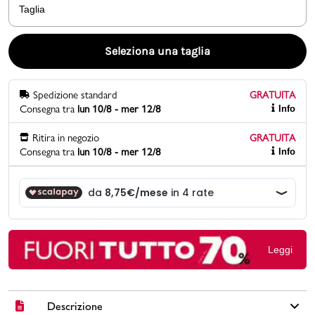
Taglia
Promo & News
Seleziona una taglia
negozi
Spedizione standard
GRATUITA
contatti
Consegna tra
lun 10/8 - mer 12/8
Info
pcard
Ritira in negozio
GRATUITA
Consegna tra
lun 10/8 - mer 12/8
Info
Gift card
Leggi
Descrizione