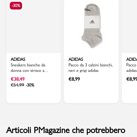
-30%
ADIDAS
ADIDAS
ADID
Sneakers bianche da
Pacco da 3 calzini bianchi,
Pacco 
donna con strisce a
neri e grigi adidas
adida
contrasto adidas Grand
€
38,49
€
8,99
€
8,9
Court Base 2.0
€
54,99
-30%
Articoli PMagazine che potrebbero