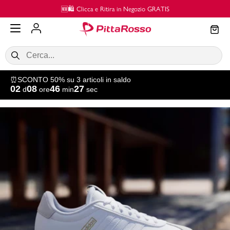
Vai al contenuto principale
🆕🛍️ Clicca e Ritira in Negozio GRATIS
⏰SCONTO 50% su 3 articoli in saldo
02
08
46
27
d
ore
min
sec
SALDI
Donna