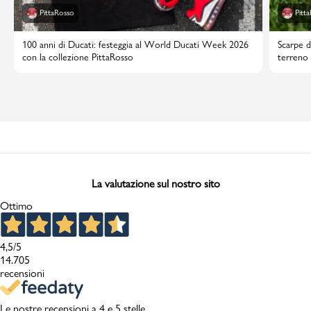
PittaRosso
Pitt
100 anni di Ducati: festeggia al World Ducati Week 2026
Scarpe d
con la collezione PittaRosso
terreno 
La valutazione sul nostro sito
Ottimo
4,5
/5
14.705
recensioni
Le nostre recensioni a 4 e 5 stelle.