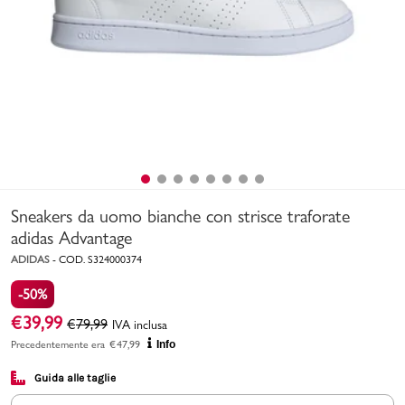
Uomo
Bambino
Sport
Valigie
Sneakers da uomo bianche con strisce traforate
adidas Advantage
ADIDAS
-
COD.
S324000374
-50%
Marchi
PMagazine
€
39,99
€
79,99
IVA inclusa
Precedentemente era
€
47,99
Info
Accedi | Registrati
Guida alle taglie
Carrello