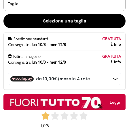
Taglia
Promo & News
Seleziona una taglia
negozi
Spedizione standard
GRATUITA
contatti
Consegna tra
lun 10/8 - mer 12/8
Info
pcard
Ritira in negozio
GRATUITA
Consegna tra
lun 10/8 - mer 12/8
Info
Gift card
Leggi
1,0
/5