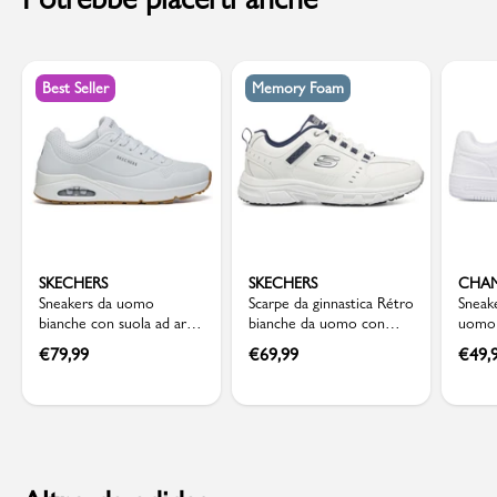
Best Seller
Memory Foam
SKECHERS
SKECHERS
CHA
Sneakers da uomo
Scarpe da ginnastica Rétro
Sneak
bianche con suola ad aria
bianche da uomo con
uomo 
Skechers Uno
soletta Memory Foam
Cham
€
79,99
€
69,99
€
49,
Skechers Oak Canyon