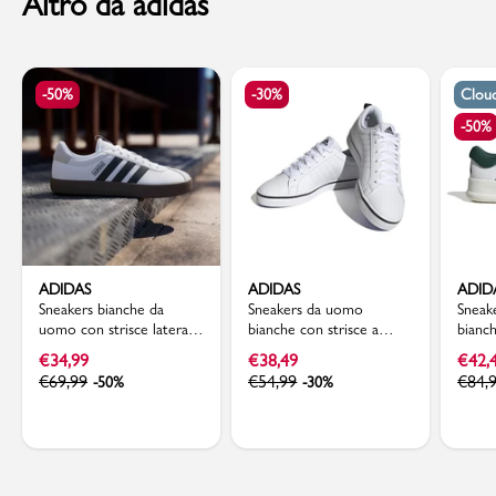
Altro da adidas
-50%
-30%
Clou
-50%
ADIDAS
ADIDAS
ADID
Sneakers bianche da
Sneakers da uomo
Sneak
uomo con strisce laterali
bianche con strisce a
bianc
nere adidas VL Court 3.0
contrasto adidas Vs Pace
adida
€
34,99
€
38,49
€
42,
2.0
€
69,99
€
54,99
€
84,
-50%
-30%