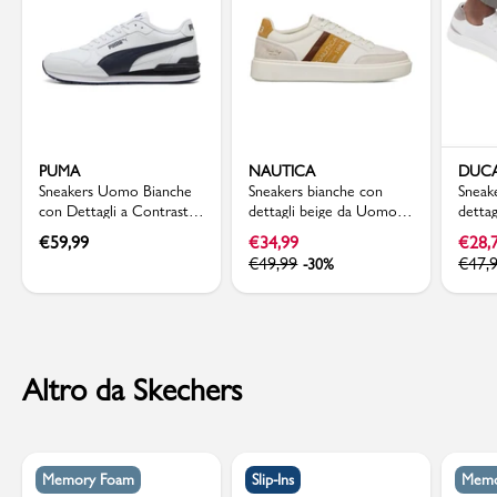
PUMA
NAUTICA
DUCA
Sneakers Uomo Bianche
Sneakers bianche con
Sneak
con Dettagli a Contrasto
dettagli beige da Uomo
detta
Puma ST Runner v4 L
Nautica
Ducat
€
59,99
€
34,99
€
28,
€
49,99
€
47,
-30%
Altro da Skechers
Memory Foam
Slip-Ins
Memo