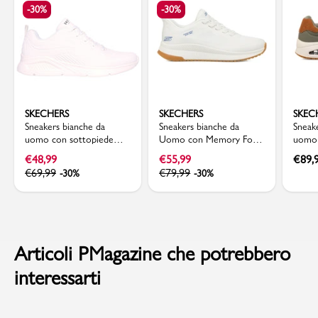
-30%
-30%
SKECHERS
SKECHERS
SKEC
Sneakers bianche da
Sneakers bianche da
Sneake
uomo con sottopiede
Uomo con Memory Foam
uomo 
Memory Foam Skechers
Skechers Bobs Slip-Ins
memor
€
48,99
€
55,99
€
89,
Uno Lite
Uno
€
69,99
€
79,99
-30%
-30%
Articoli PMagazine che potrebbero
interessarti