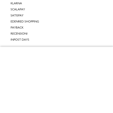
KLARNA
SCALAPAY
SATISPAY
EDENRED SHOPPING
PAYBACK
RECENSIONI
INPOST DAYS
INFORMATIVE
Chiudi
INFORMATIVA ONLINE
INFORMATIVA LAVORA CON NOI
Vai al mio carrello
INFORMATIVA ACCESSIBILITÀ
COOKIE POLICY
PREFERENZE DEI COOKIES