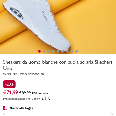
Uomo
Bambino
Sport
Valigie
Sneakers da uomo bianche con suola ad aria Skechers
Uno
SKECHERS
-
COD.
S322000138
-20%
Marchi
PMagazine
€
71,99
€
89,99
IVA inclusa
Precedentemente era
€
89,99
Info
Accedi | Registrati
Guida alle taglie
Carrello