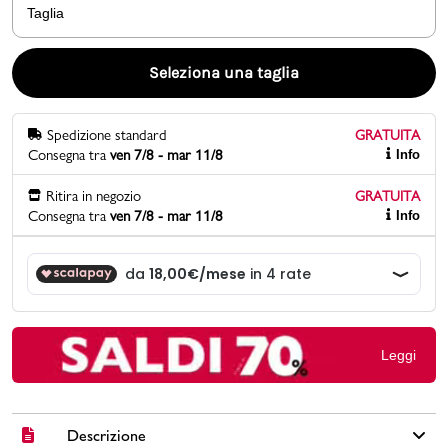
Taglia
Promo & News
Seleziona una taglia
negozi
Spedizione standard
GRATUITA
contatti
Consegna tra
ven 7/8 - mar 11/8
Info
pcard
Ritira in negozio
GRATUITA
Consegna tra
ven 7/8 - mar 11/8
Info
Gift card
Leggi
Descrizione