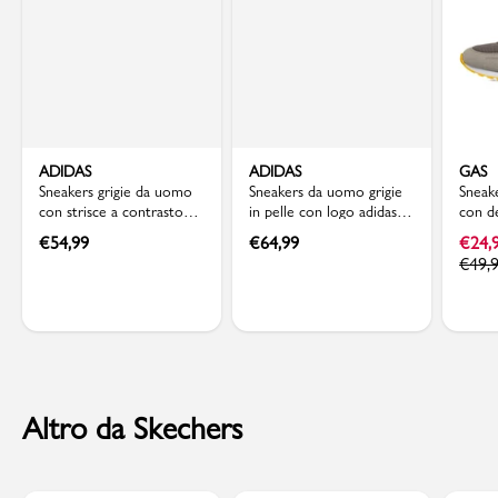
ADIDAS
ADIDAS
GAS
Sneakers grigie da uomo
Sneakers da uomo grigie
Sneak
con strisce a contrasto
in pelle con logo adidas
con de
adidas VS Pace 2.0
Grand Court 00s
€
54,99
€
64,99
€
24,
€
49,
Altro da Skechers