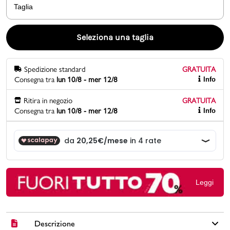
Taglia
Promo & News
Seleziona una taglia
negozi
Spedizione standard
GRATUITA
contatti
Consegna tra
lun 10/8 - mer 12/8
Info
pcard
Ritira in negozio
GRATUITA
Consegna tra
lun 10/8 - mer 12/8
Info
Gift card
Leggi
Descrizione