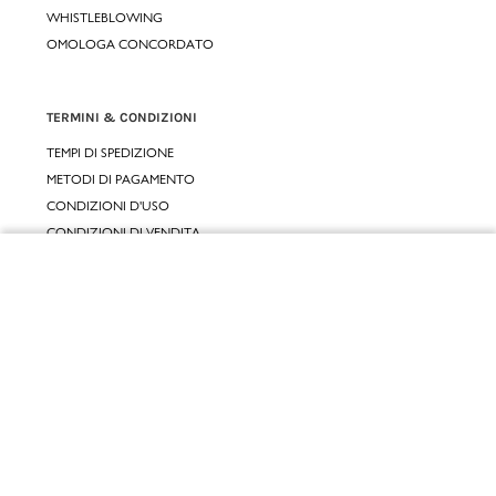
WHISTLEBLOWING
OMOLOGA CONCORDATO
TERMINI & CONDIZIONI
TEMPI DI SPEDIZIONE
METODI DI PAGAMENTO
CONDIZIONI D'USO
CONDIZIONI DI VENDITA
GARANZIA LEGALE
Chiudi
GARANZIA CONVENZIONALE
Vai al mio carrello
SERVIZIO CLIENTI
CONTATTACI
RESI E RIMBORSI
CLICCA E RITIRA 🆕
FIDELITY CARD