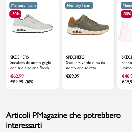
Memory Foam
Memory Foam
Memo
-30%
-30%
SKECHERS
SKECHERS
SKEC
Sneakers da uomo grigie
Sneakers verde oliva da
Sneak
con suola ad aria Skechers
uomo con soletta
uomo 
Uno
memory foam Skechers
Memor
€
62,99
€
89,99
€
48,
Uno
Uno L
€
89,99
€
69,
-30%
Articoli PMagazine che potrebbero
interessarti