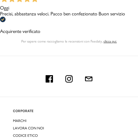
Oggi
Precisi, abbastanza veloci. Pacco ben confezionato Buon servizio
Acquirente verificato
Per sapere come raccogliamo le recensioni con Feedaty
,
clicca qui.
CORPORATE
MARCHI
LAVORA CON NOI
CODICE ETICO