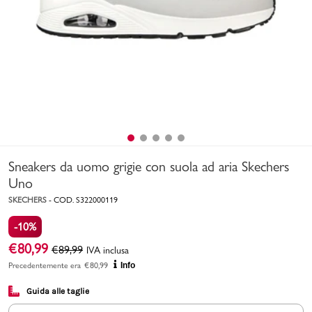
Uomo
Bambino
Sport
Valigie
Sneakers da uomo grigie con suola ad aria Skechers
Uno
SKECHERS
-
COD.
S322000119
-10%
Marchi
PMagazine
€
80,99
€
89,99
IVA inclusa
Precedentemente era
€
80,99
Info
Accedi | Registrati
Guida alle taglie
Carrello