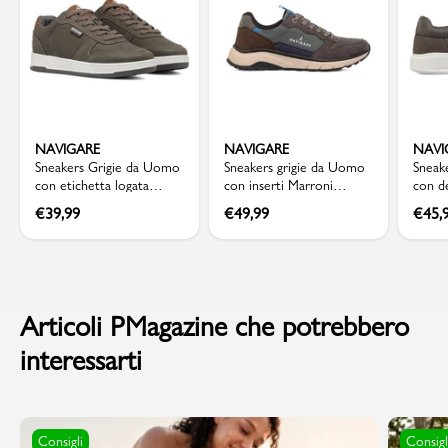
NAVIGARE
NAVIGARE
NAVI
Sneakers Grigie da Uomo
Sneakers grigie da Uomo
Sneak
con etichetta logata
con inserti Marroni
con de
Navigare
Navigare
sulla 
€
39,99
€
49,99
€
45,
Articoli PMagazine che potrebbero
interessarti
Consigli
Consigl