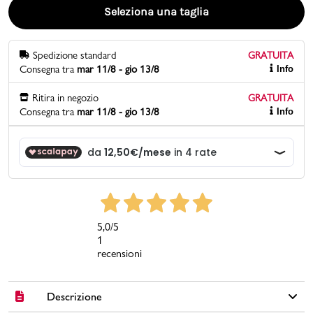
Seleziona una taglia
Promo & News
Spedizione standard
GRATUITA
negozi
Consegna tra
mar 11/8 - gio 13/8
Info
contatti
Ritira in negozio
GRATUITA
Consegna tra
mar 11/8 - gio 13/8
Info
pcard
Gift card
5,0
/5
1
recensioni
Descrizione