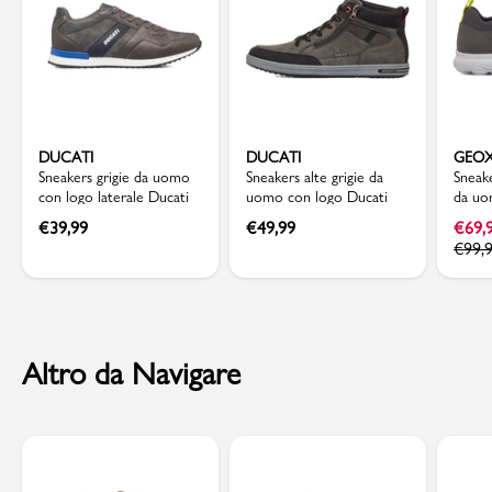
DUCATI
DUCATI
GEO
Sneakers grigie da uomo
Sneakers alte grigie da
Sneake
con logo laterale Ducati
uomo con logo Ducati
da uo
Geox 
€
39,99
€
49,99
€
69,
€
99,
Altro da Navigare