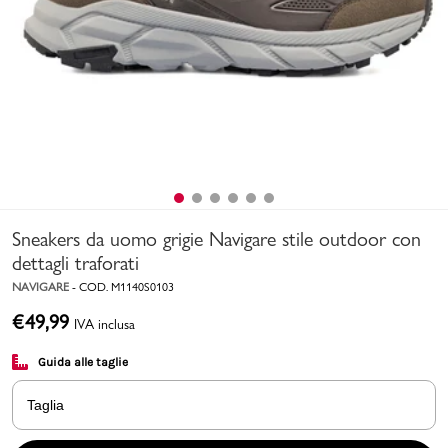
Uomo
Bambino
Sport
Valigie
Sneakers da uomo grigie Navigare stile outdoor con
dettagli traforati
NAVIGARE
-
COD.
M1140S0103
€
49,99
IVA inclusa
Marchi
PMagazine
Guida alle taglie
Accedi | Registrati
Taglia
Carrello