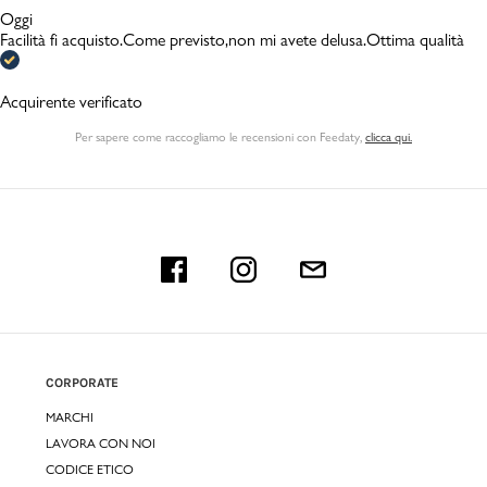
Oggi
Facilità fi acquisto.Come previsto,non mi avete delusa.Ottima qualità
Acquirente verificato
Per sapere come raccogliamo le recensioni con Feedaty
,
clicca qui.
CORPORATE
MARCHI
LAVORA CON NOI
CODICE ETICO