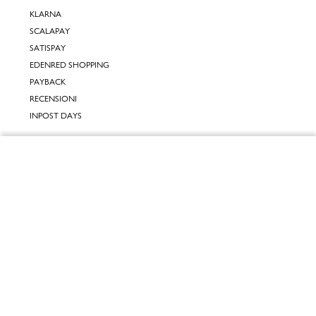
KLARNA
SCALAPAY
SATISPAY
EDENRED SHOPPING
PAYBACK
RECENSIONI
INPOST DAYS
INFORMATIVE
Chiudi
INFORMATIVA ONLINE
INFORMATIVA LAVORA CON NOI
Vai al mio carrello
INFORMATIVA ACCESSIBILITÀ
COOKIE POLICY
PREFERENZE DEI COOKIES