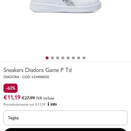
Uomo
Bambino
Sport
Valigie
Sneakers Diadora Game P Td
DIADORA
-
COD.
S334000020
-60%
€
11,19
€
27,99
IVA inclusa
Marchi
PMagazine
Precedentemente era
€
11,19
Info
Accedi | Registrati
Taglia
Carrello