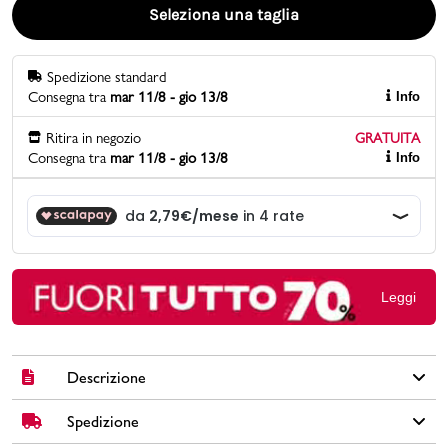
Seleziona una taglia
Promo & News
Spedizione standard
negozi
Consegna tra
mar 11/8 - gio 13/8
Info
contatti
Ritira in negozio
GRATUITA
Consegna tra
mar 11/8 - gio 13/8
Info
pcard
Gift card
Leggi
Descrizione
Spedizione
Sneakers Diadora Game P Td in similpelle colore bianco con
suola in gomma, fodera e sottopiede in tessuto, dettagli