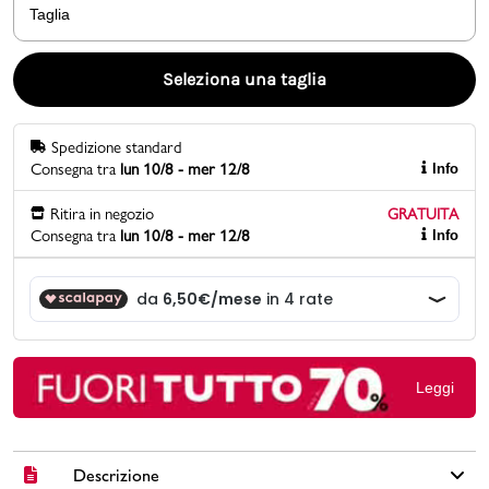
Taglia
Promo & News
Seleziona una taglia
negozi
Spedizione standard
contatti
Consegna tra
lun 10/8 - mer 12/8
Info
pcard
Ritira in negozio
GRATUITA
Consegna tra
lun 10/8 - mer 12/8
Info
Gift card
Leggi
Descrizione