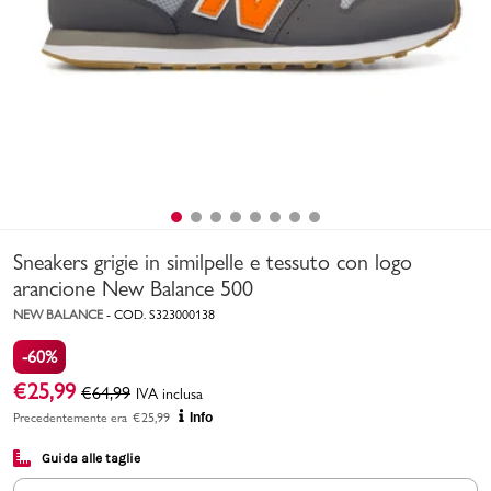
Uomo
Bambino
Sport
Valigie
Sneakers grigie in similpelle e tessuto con logo
arancione New Balance 500
NEW BALANCE
-
COD.
S323000138
-60%
Marchi
PMagazine
€
25,99
€
64,99
IVA inclusa
Precedentemente era
€
25,99
Info
Accedi | Registrati
Guida alle taglie
Carrello