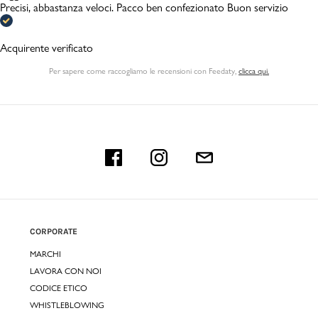
Precisi, abbastanza veloci. Pacco ben confezionato Buon servizio
Acquirente verificato
Per sapere come raccogliamo le recensioni con Feedaty
,
clicca qui.
CORPORATE
MARCHI
LAVORA CON NOI
CODICE ETICO
WHISTLEBLOWING