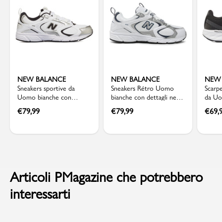
NEW BALANCE
NEW BALANCE
NEW
Sneakers sportive da
Sneakers Rétro Uomo
Scarp
Uomo bianche con
bianche con dettagli neri
da U
dettagli argento New
New Balance 408
Fresh
€
79,99
€
79,99
€
69,
Balance 408
Articoli PMagazine che potrebbero
interessarti