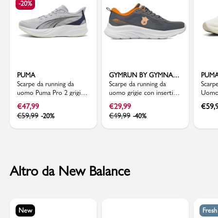
-20%
PUMA
GYMRUN BY GYMNASIUM
PUM
Scarpe da running da
Scarpe da running da
Scarp
uomo Puma Pro 2 grigie
uomo grigie con inserti
Uomo 
con intersuola PROFOAM
arancioni GymRun
tessu
€
47,99
€
29,99
€
59,
Lite
€
59,99
€
49,99
-20%
-40%
Altro da New Balance
New
Fres