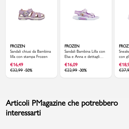
FROZEN
FROZEN
FRO
Sandali chiusi da Bambina
Sandali Bambina Lilla con
Sneake
lilla con stampa Frozen
Elsa e Anna e dettagli
con gl
glitter Frozen
suola
€
16,49
€
16,09
€
18,
€
32,99
€
22,99
€
37,
-50%
-30%
Articoli PMagazine che potrebbero
interessarti