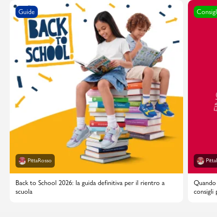
Guide
Consigl
PittaRosso
Pitt
Back to School 2026: la guida definitiva per il rientro a
Quando i
scuola
consigli