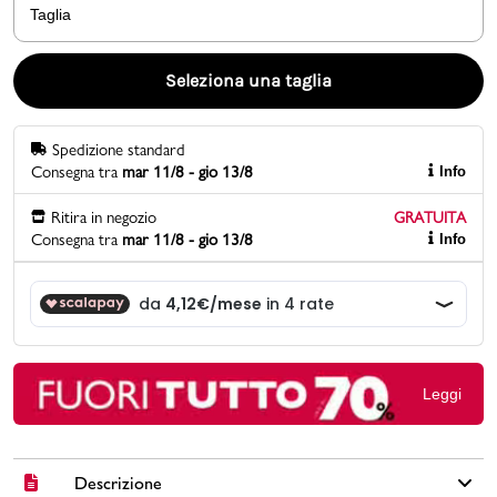
Taglia
Promo & News
Seleziona una taglia
negozi
Spedizione standard
contatti
Consegna tra
mar 11/8 - gio 13/8
Info
pcard
Ritira in negozio
GRATUITA
Consegna tra
mar 11/8 - gio 13/8
Info
Gift card
Leggi
Descrizione