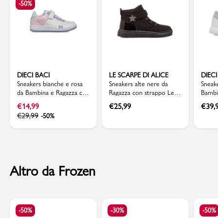
-50%
DIECI BACI
LE SCARPE DI ALICE
DIECI
Sneakers bianche e rosa
Sneakers alte nere da
Sneak
da Bambina e Ragazza con
Ragazza con strappo Le
Bambi
dettaglio farfalle Dieci
scarpe di Alice
glitte
€
14,99
€
25,99
€
39,
Baci
€
29,99
-50%
Altro da Frozen
-50%
-30%
-50%