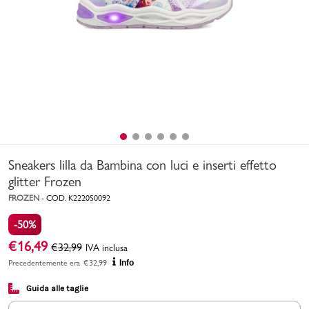
Uomo
Bambino
Sport
Valigie
Sneakers lilla da Bambina con luci e inserti effetto
glitter Frozen
FROZEN
-
COD.
K2220S0092
-50%
Marchi
PMagazine
€
16,49
€
32,99
IVA inclusa
Precedentemente era
€
32,99
Info
Accedi | Registrati
Guida alle taglie
Carrello