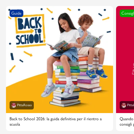
Guide
Consigl
PittaRosso
Pitt
Back to School 2026: la guida definitiva per il rientro a
Quando i
scuola
consigli