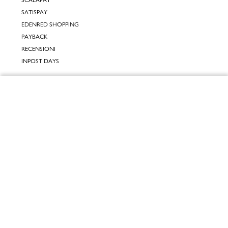
SATISPAY
EDENRED SHOPPING
PAYBACK
RECENSIONI
INPOST DAYS
INFORMATIVE
Chiudi
INFORMATIVA ONLINE
INFORMATIVA LAVORA CON NOI
Vai al mio carrello
INFORMATIVA ACCESSIBILITÀ
COOKIE POLICY
PREFERENZE DEI COOKIES