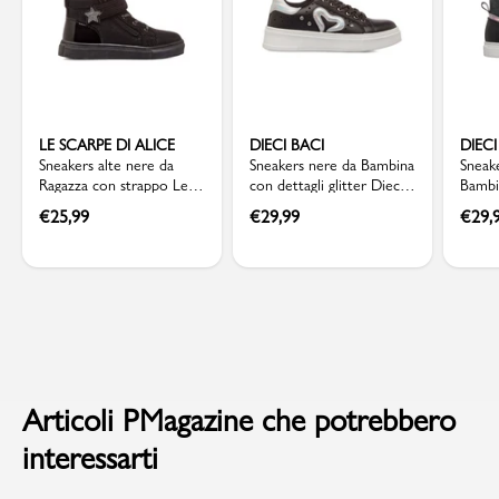
LE SCARPE DI ALICE
DIECI BACI
DIECI
Sneakers alte nere da
Sneakers nere da Bambina
Sneake
Ragazza con strappo Le
con dettagli glitter Dieci
Bambin
scarpe di Alice
Baci
Baci
€
25,99
€
29,99
€
29,
Articoli PMagazine che potrebbero
interessarti