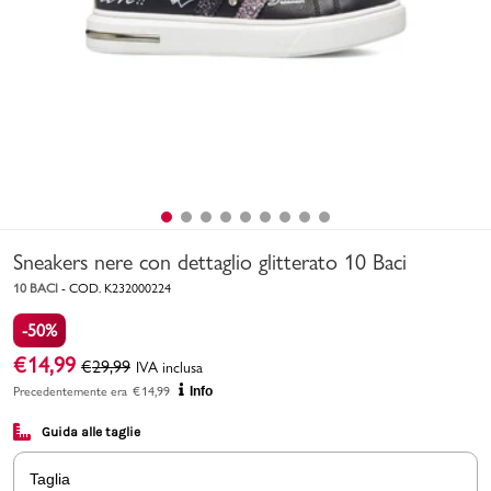
Uomo
Bambino
Sport
Valigie
Sneakers nere con dettaglio glitterato 10 Baci
10 BACI
-
COD.
K232000224
-50%
€
14,99
€
29,99
IVA inclusa
Marchi
PMagazine
Precedentemente era
€
14,99
Info
Guida alle taglie
Accedi | Registrati
Taglia
Carrello