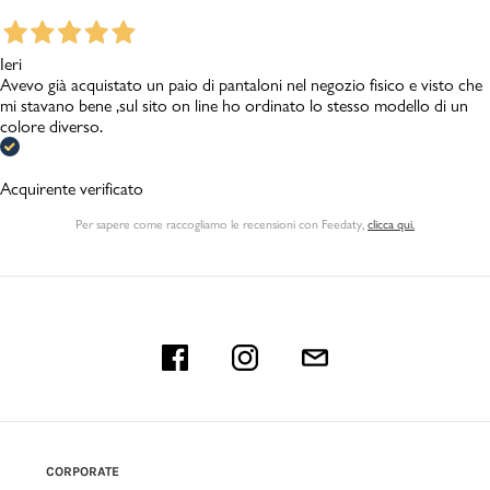
Ieri
Avevo già acquistato un paio di pantaloni nel negozio fisico e visto che
mi stavano bene ,sul sito on line ho ordinato lo stesso modello di un
colore diverso.
Acquirente verificato
Per sapere come raccogliamo le recensioni con Feedaty
,
clicca qui.
CORPORATE