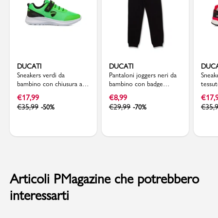
DUCATI
DUCATI
DUCA
Sneakers verdi da
Pantaloni joggers neri da
Sneake
bambino con chiusura a
bambino con badge
tessu
strappo e logo Ducati
Ducati Corse
logo 
€
17,99
€
8,99
€
17,
€
35,99
€
29,99
€
35,
-50%
-70%
Articoli PMagazine che potrebbero
interessarti