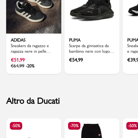
ADIDAS
PUMA
PUM
Sneakers da ragazzo e
Scarpe da ginnastica da
Sneak
ragazza nere in pelle
bambino nere con logo
e rag
effetto scamosciato
Puma Enzo Softride 5
later
€
51,99
€
54,99
€
39,
adidas Grand Court 00s
Lite 
€
64,99
-20%
Altro da Ducati
-50%
-70%
-50%