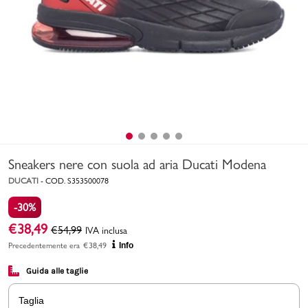
Uomo
Bambino
Sport
Valigie
Sneakers nere con suola ad aria Ducati Modena
DUCATI
-
COD.
S353500078
-30%
€
38,49
€
54,99
IVA inclusa
Marchi
PMagazine
Precedentemente era
€
38,49
Info
Guida alle taglie
Accedi | Registrati
Taglia
Carrello