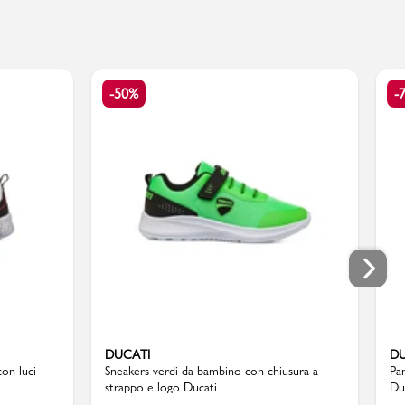
-50%
-
DUCATI
DU
on luci
Sneakers verdi da bambino con chiusura a
Pa
strappo e logo Ducati
Du