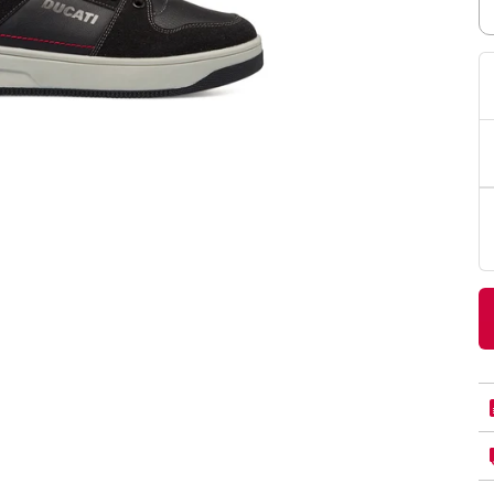
PittaRosso
Donna
mano: la guida
Back to School 2026: la guida definitiva per il
nsieri
rientro a scuola