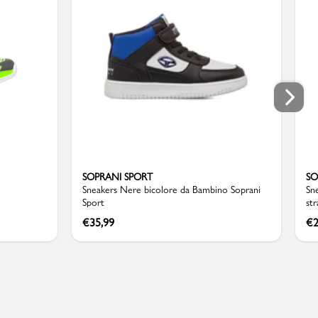
SOPRANI SPORT
SO
Sneakers Nere bicolore da Bambino Soprani
Sn
Sport
st
€
35,99
€
2