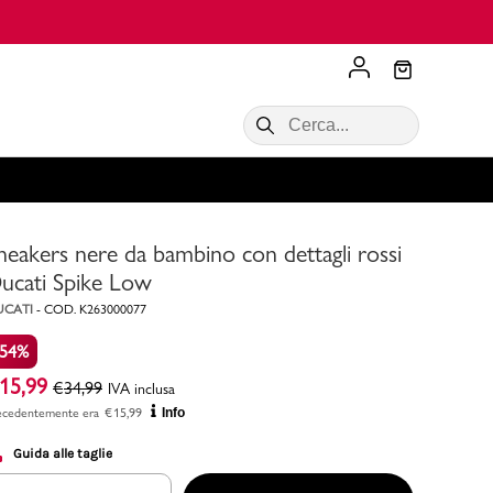
Scopri di più
VALIGIE CIAK
SALDI Donna
Scopri di più!
Acquista ora
Acquista ora
neakers nere da bambino con dettagli rossi
RONCATO
Acquista ora
Consigli
ucati Spike Low
UCATI
-
COD.
K263000077
Acquista
-54%
15,99
€
34,99
IVA inclusa
ecedentemente era
€
15,99
Info
Guida alle taglie