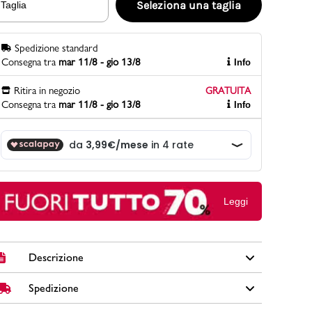
Seleziona una taglia
Taglia
Spedizione standard
PittaRosso
Consegna tra
mar 11/8 - gio 13/8
Info
Scopri di più
Gioco della scarpa al matrimonio e idee
Ritira in negozio
GRATUITA
divertenti con le calzature
Consegna tra
mar 11/8 - gio 13/8
Info
Leggi
Descrizione
Spedizione
Sneakers da bambino Ducati Spike Low colore nero in
similpelle con dettagli rossi, occhielli in metallo, tirante e