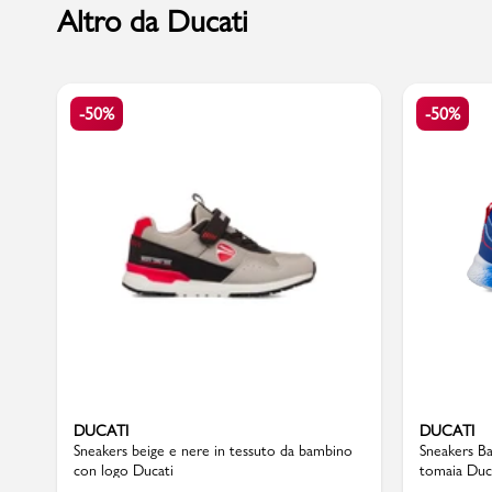
Altro da Ducati
Marchi
-50%
-50%
Accedi | Registrati
Carrello
Promo & News
negozi
contatti
pcard
DUCATI
DUCATI
Sneakers beige e nere in tessuto da bambino
Sneakers Ba
con logo Ducati
tomaia Duc
Gift card