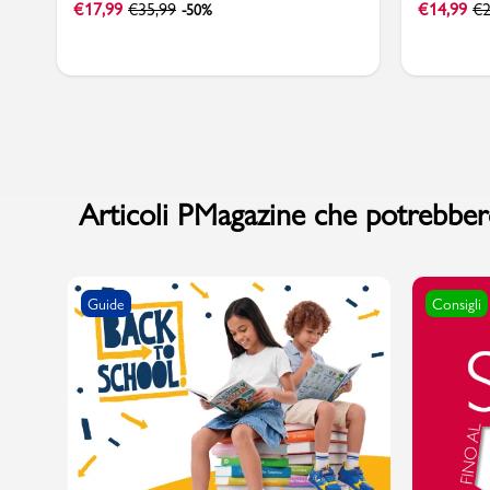
€
17,99
€
35,99
€
14,99
€
2
-50%
Articoli PMagazine che potrebbero
Guide
Consigli