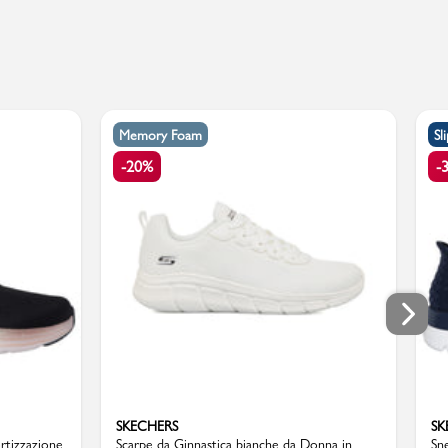
Memory Foam
Sl
-20%
-
SKECHERS
SK
rtizzazione
Scarpe da Ginnastica bianche da Donna in
Sn