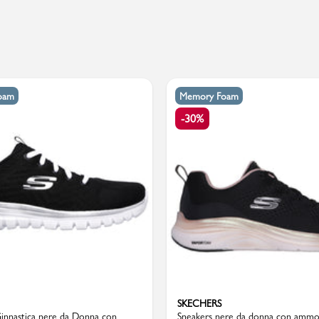
PMagazine
oam
Memory Foam
-30%
SKECHERS
Ginnastica nere da Donna con
Sneakers nere da donna con ammo