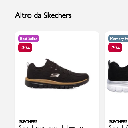
Altro da Skechers
Marchi
Best Seller
Memory F
Accedi | Registrati
-30%
-20%
Carrello
Promo & News
negozi
contatti
pcard
SKECHERS
SKECHERS
Gift card
Scarpe da ginnastica nere da donna con
Scarpe da 