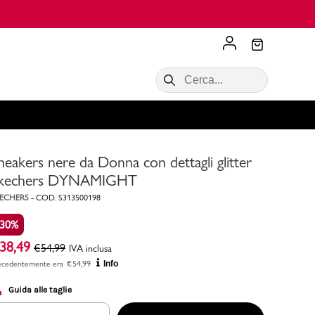
Scopri di più
VALIGIE CIAK
SALDI Donna
Scopri di più!
Acquista ora
Acquista ora
neakers nere da Donna con dettagli glitter
RONCATO
Acquista ora
Consigli
kechers DYNAMIGHT
ECHERS
-
COD.
S313500198
Acquista
-30%
38,49
€
54,99
IVA inclusa
ecedentemente era
€
54,99
Info
Guida alle taglie