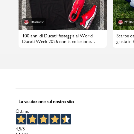
PittaRosso
PittaR
100 anni di Ducati: festeggia al World
Scarpe da
Ducati Week 2026 con la collezione
giusta in
PittaRosso
La valutazione sul nostro sito
Ottimo
4,5
/5