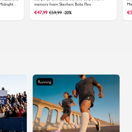
Midnight
memory foam Skechers Bobs Flex
Me
€
47,99
€
59,99
€
5
-20%
Running