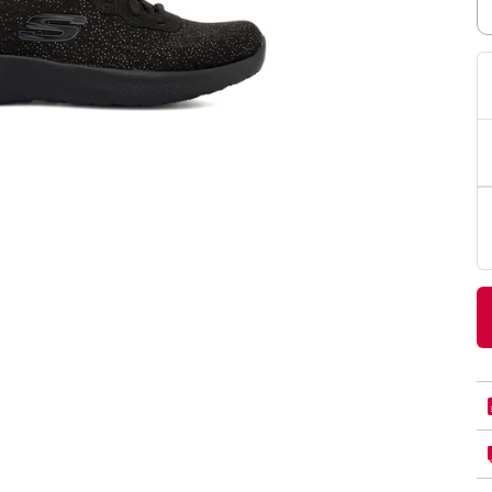
PittaRosso
Donna
mano: la guida
Back to School 2026: la guida definitiva per il
nsieri
rientro a scuola