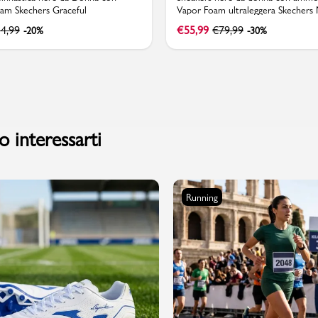
m Skechers Graceful
Vapor Foam ultraleggera Skechers 
Glimmer
4,99
€
55,99
€
79,99
-20%
-30%
 interessarti
Running