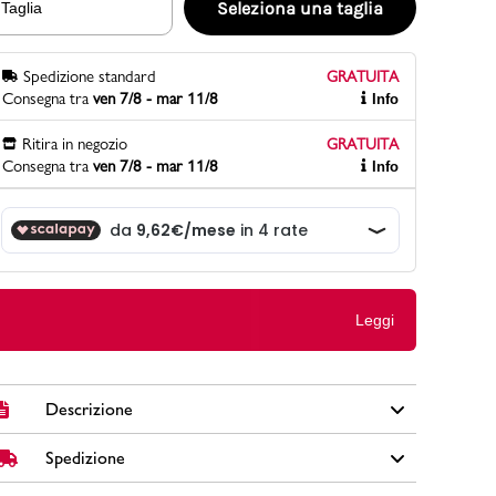
Seleziona una taglia
Taglia
Spedizione standard
GRATUITA
PittaRosso
Consegna tra
ven 7/8 - mar 11/8
Info
Scopri di più
Gioco della scarpa al matrimonio e idee
Ritira in negozio
GRATUITA
divertenti con le calzature
Consegna tra
ven 7/8 - mar 11/8
Info
Leggi
Descrizione
Spedizione
Le sneakers nere da donna Skechers sono la scelta ideale
per un look casual e di tendenza. Il tessuto nero con