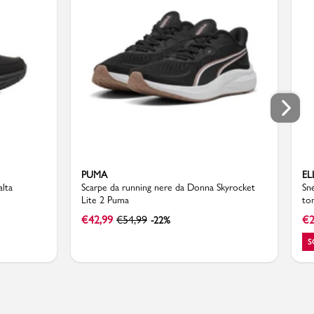
PUMA
EL
alta
Scarpe da running nere da Donna Skyrocket
Sn
Lite 2 Puma
to
€
42,99
€
54,99
€
2
-22%
S