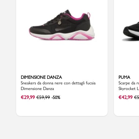
Sport
DIMENSIONE DANZA
PUMA
Sneakers da donna nere con dettagli fucsia
Scarpe da 
Dimensione Danza
Skyrocket L
€
29,99
€
59,99
€
42,99
€
5
-50%