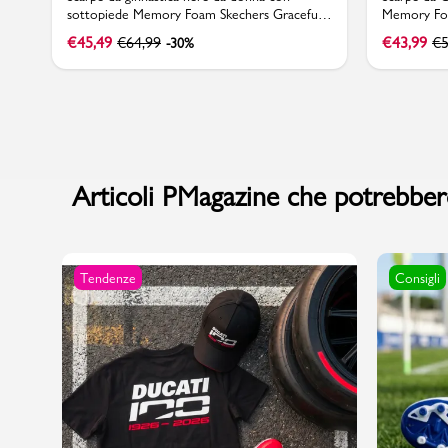
sottopiede Memory Foam Skechers Graceful
Memory Foa
Get Connected
€
45,49
€
64,99
€
43,99
€
5
-30%
Articoli PMagazine che potrebbero
Tendenze
Consigli