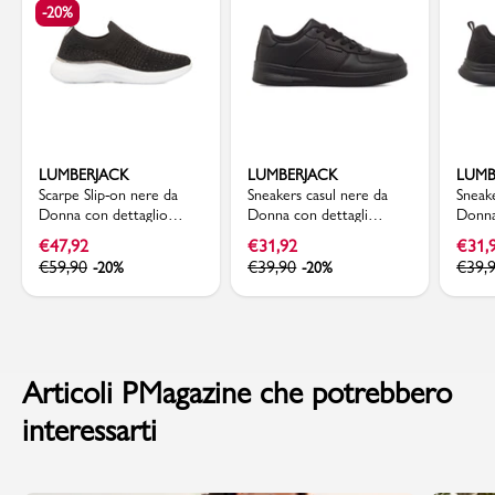
-20%
LUMBERJACK
LUMBERJACK
LUMB
Scarpe Slip-on nere da
Sneakers casul nere da
Sneak
Donna con dettaglio
Donna con dettagli
Donna
strass e memory foam
traforati Lumberjack
Lumbe
€
47,92
€
31,92
€
31,
Lumberjack Keira
€
59,90
€
39,90
€
39,
-20%
-20%
Articoli PMagazine che potrebbero
interessarti