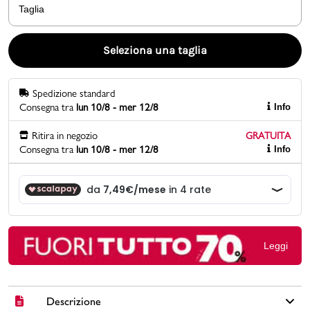
Taglia
Promo & News
Seleziona una taglia
negozi
Spedizione standard
contatti
Consegna tra
lun 10/8 - mer 12/8
Info
pcard
Ritira in negozio
GRATUITA
Consegna tra
lun 10/8 - mer 12/8
Info
Gift card
Leggi
Descrizione