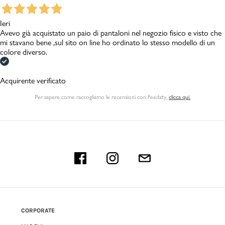
Ieri
Avevo già acquistato un paio di pantaloni nel negozio fisico e visto che
mi stavano bene ,sul sito on line ho ordinato lo stesso modello di un
colore diverso.
Acquirente verificato
Per sapere come raccogliamo le recensioni con Feedaty
,
clicca qui.
CORPORATE