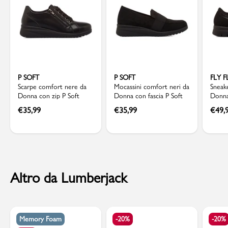
P SOFT
P SOFT
FLY 
Scarpe comfort nere da
Mocassini comfort neri da
Sneake
Donna con zip P Soft
Donna con fascia P Soft
Donna 
Fly Fl
€
35,99
€
35,99
€
49,
Altro da Lumberjack
Memory Foam
-20%
-20%