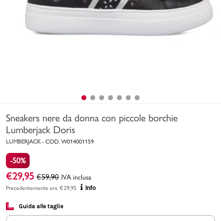
Uomo
Bambino
Sport
Valigie
Sneakers nere da donna con piccole borchie
Lumberjack Doris
LUMBERJACK
-
COD.
W014001159
-50%
Marchi
PMagazine
€
29,95
€
59,90
IVA inclusa
Precedentemente era
€
29,95
Info
Accedi | Registrati
Guida alle taglie
Carrello