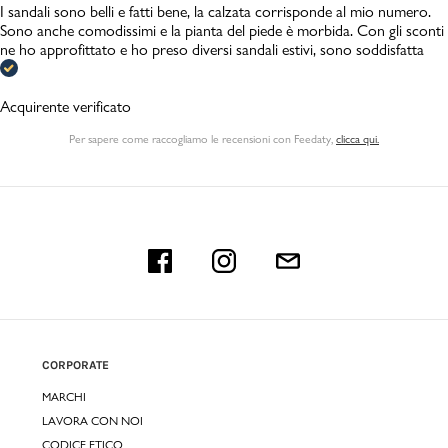
I sandali sono belli e fatti bene, la calzata corrisponde al mio numero.
Sono anche comodissimi e la pianta del piede è morbida. Con gli sconti
ne ho approfittato e ho preso diversi sandali estivi, sono soddisfatta
Acquirente verificato
Per sapere come raccogliamo le recensioni con Feedaty
,
clicca qui.
CORPORATE
MARCHI
LAVORA CON NOI
CODICE ETICO