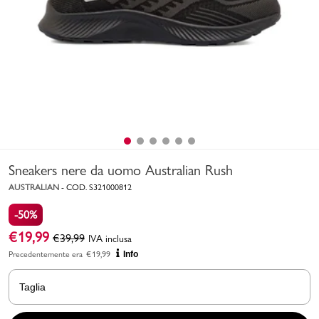
Uomo
Bambino
Sport
Valigie
Sneakers nere da uomo Australian Rush
AUSTRALIAN
-
COD.
S321000812
-50%
€
19,99
€
39,99
IVA inclusa
Marchi
PMagazine
Precedentemente era
€
19,99
Info
Accedi | Registrati
Taglia
Carrello