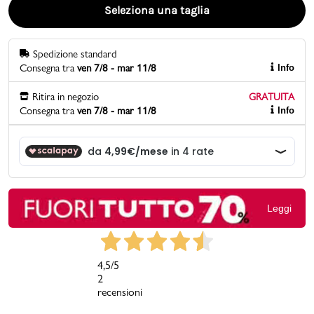
Seleziona una taglia
Promo & News
Spedizione standard
negozi
Consegna tra
ven 7/8 - mar 11/8
Info
contatti
Ritira in negozio
GRATUITA
Consegna tra
ven 7/8 - mar 11/8
Info
pcard
Gift card
Leggi
4,5
/5
2
recensioni