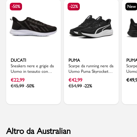
-50%
-22%
New
DUCATI
PUMA
PUM
Sneakers nere e grigie da
Scarpe da running nere da
Scarp
Uomo in tessuto con
Uomo Puma Skyrocket
Uomo
logo Ducati
Lite 2
FlexF
€
22,99
€
42,99
€
49,
€
45,99
€
54,99
-50%
-22%
Altro da Australian