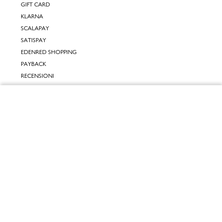
GIFT CARD
KLARNA
SCALAPAY
SATISPAY
EDENRED SHOPPING
PAYBACK
RECENSIONI
INPOST DAYS
Chiudi
INFORMATIVE
Vai al mio carrello
INFORMATIVA ONLINE
INFORMATIVA LAVORA CON NOI
INFORMATIVA ACCESSIBILITÀ
COOKIE POLICY
PREFERENZE DEI COOKIES