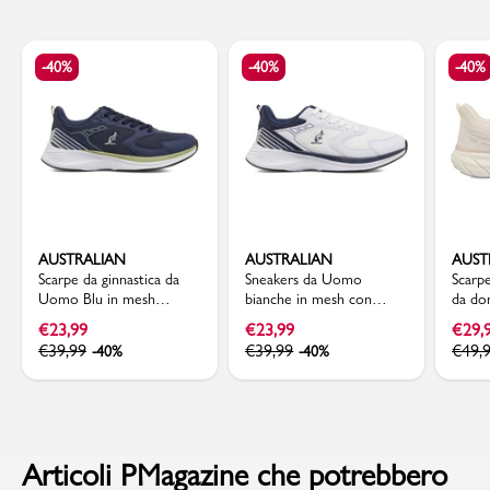
-40%
-40%
-40%
AUSTRALIAN
AUSTRALIAN
AUST
Scarpe da ginnastica da
Sneakers da Uomo
Scarpe
Uomo Blu in mesh
bianche in mesh con
da do
traspirante Australian
dettagli blu Australian
Trium
€
23,99
€
23,99
€
29,
€
39,99
€
39,99
€
49,
-40%
-40%
Articoli PMagazine che potrebbero