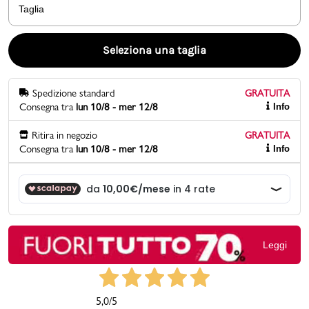
Taglia
Promo & News
Seleziona una taglia
negozi
Spedizione standard
GRATUITA
contatti
Consegna tra
lun 10/8 - mer 12/8
Info
pcard
Ritira in negozio
GRATUITA
Consegna tra
lun 10/8 - mer 12/8
Info
Gift card
Leggi
5,0
/5