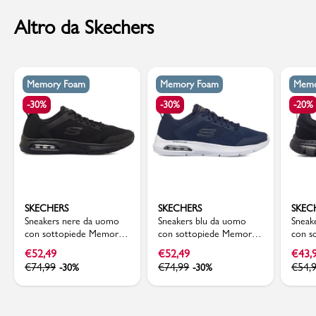
Altro da Skechers
Memory Foam
Memory Foam
Memo
-30%
-30%
-20%
SKECHERS
SKECHERS
SKEC
Sneakers nere da uomo
Sneakers blu da uomo
Sneak
con sottopiede Memory
con sottopiede Memory
con s
Foam Skechers Dyna-Air
Foam Skechers Dyna-Air
Foam 
€
52,49
€
52,49
€
43,
€
74,99
€
74,99
€
54,
-30%
-30%