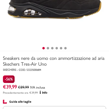
Uomo
Bambino
Sport
Valigie
Sneakers nere da uomo con ammortizzazione ad aria
Skechers Tres-Air Uno
SKECHERS
-
COD.
S323500684
-56%
Marchi
PMagazine
€
39,99
€
89,99
IVA inclusa
Precedentemente era
€
39,99
Info
Accedi | Registrati
Guida alle taglie
Carrello