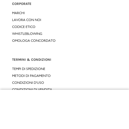
CORPORATE
MARCHI
LAVORA CON NOI
CODICE ETICO
WHISTLEBLOWING
OMOLOGA CONCORDATO
TERMINI & CONDIZIONI
TEMPI DI SPEDIZIONE
METODI DI PAGAMENTO
CONDIZIONI D'USO
CONDIZIONI DI VENDITA
GARANZIA LEGALE
Chiudi
GARANZIA CONVENZIONALE
Vai al mio carrello
SERVIZIO CLIENTI