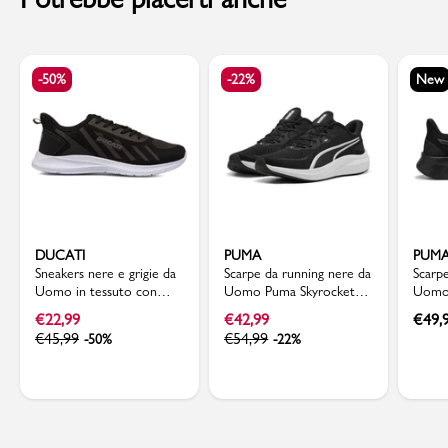
-50%
-22%
New
DUCATI
PUMA
PUM
Sneakers nere e grigie da
Scarpe da running nere da
Scarp
Uomo in tessuto con
Uomo Puma Skyrocket
Uomo
logo Ducati
Lite 2
FlexF
€
22,99
€
42,99
€
49,
€
45,99
€
54,99
-50%
-22%