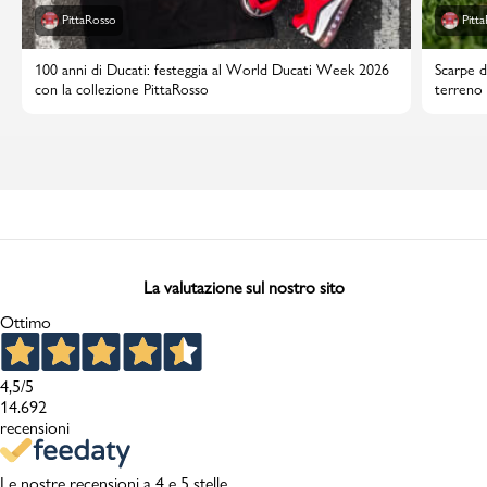
PittaRosso
Pitt
100 anni di Ducati: festeggia al World Ducati Week 2026
Scarpe d
con la collezione PittaRosso
terreno 
La valutazione sul nostro sito
Ottimo
4,5
/5
14.692
recensioni
Le nostre recensioni a 4 e 5 stelle.