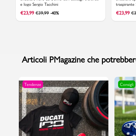
e logo Sergio Tacchini
traspirante
€
23,99
€
39,99
€
23,99
€
3
-40%
Articoli PMagazine che potrebbero
Tendenze
Consigli