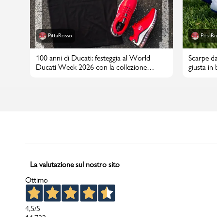
PittaRosso
PittaR
100 anni di Ducati: festeggia al World
Scarpe da
Ducati Week 2026 con la collezione
giusta in
PittaRosso
La valutazione sul nostro sito
Ottimo
4,5
/5