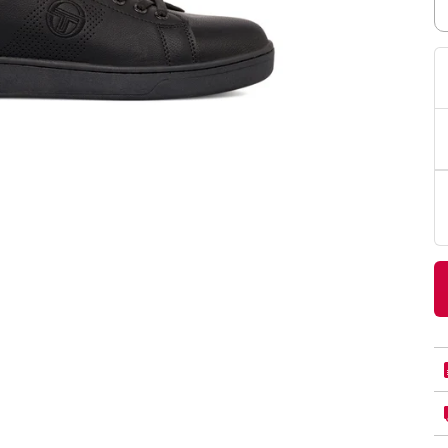
PittaRosso
Donna
mano: la guida
Back to School 2026: la guida definitiva per il
nsieri
rientro a scuola