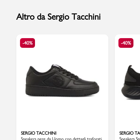
Altro da Sergio Tacchini
Marchi
-40%
-40%
Accedi | Registrati
Carrello
Promo & News
negozi
contatti
pcard
SERGIO TACCHINI
SERGIO T
Gift card
Sneakers nere da Uomo con dettagli traforati
Sneakers S