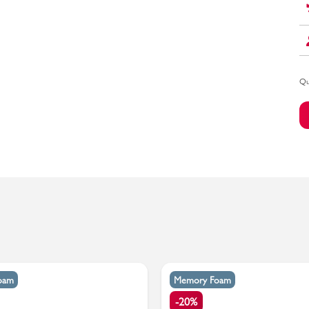
Bambino
Qu
oam
Memory Foam
-20%