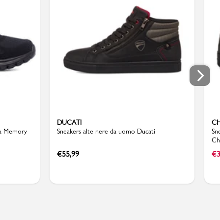
DUCATI
C
ta Memory
Sneakers alte nere da uomo Ducati
Sn
Ch
€
55,99
€
3