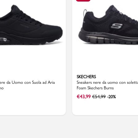
Valigie
SKECHERS
ere da Uomo con Suola ad Aria
Sneakers nere da uomo con solet
no
Foam Skechers Burns
€
43,99
€
54,99
-20%