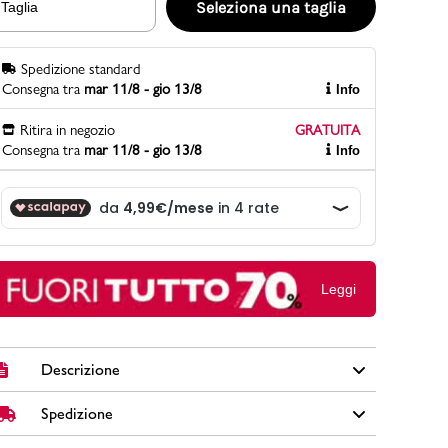
Seleziona una taglia
Taglia
Spedizione standard
PittaRosso
Consegna tra
mar 11/8 - gio 13/8
Info
Scopri di più
Gioco della scarpa al matrimonio e idee
Ritira in negozio
GRATUITA
divertenti con le calzature
Consegna tra
mar 11/8 - gio 13/8
Info
Leggi
Descrizione
Spedizione
Sneakers da uomo Sergio Tacchini in similpelle colore
nero, lacci e logo tono su tono, dettagli traforati sulla