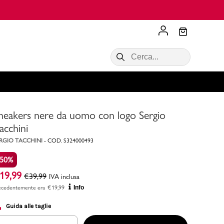
Scopri di più
VALIGIE CIAK
SALDI Donna
Scopri di più!
Acquista ora
Acquista ora
neakers nere da uomo con logo Sergio
RONCATO
Acquista ora
Consigli
acchini
RGIO TACCHINI
-
COD.
S324000493
Acquista
-50%
19,99
€
39,99
IVA inclusa
ecedentemente era
€
19,99
Info
Guida alle taglie