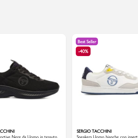
PMagazine
Best Seller
-40%
ACCHINI
SERGIO TACCHINI
portive Nere da Uomo in tessuto
Sneakers Uomo bianche con inserti