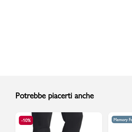
Uomo
Potrebbe piacerti anche
Memory F
-10%