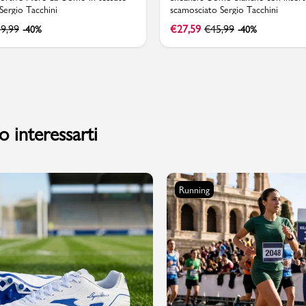
 Sergio Tacchini
scamosciato Sergio Tacchini
9,99
€
27,59
€
45,99
-40%
-40%
 interessarti
Running