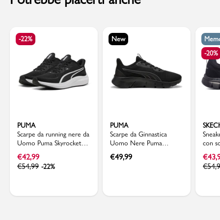
-22%
New
Memo
-20%
PUMA
PUMA
SKEC
Scarpe da running nere da
Scarpe da Ginnastica
Sneak
Uomo Puma Skyrocket
Uomo Nere Puma
con s
Lite 2
FlexFocus Lite Modern
Foam 
€
42,99
€
49,99
€
43,
€
54,99
€
54,
-22%