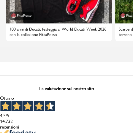
PittaRosso
Pitt
100 anni di Ducati: festeggia al World Ducati Week 2026
Scarpe d
con la collezione PittaRosso
terreno 
La valutazione sul nostro sito
Ottimo
4,5
/5
14.732
recensioni