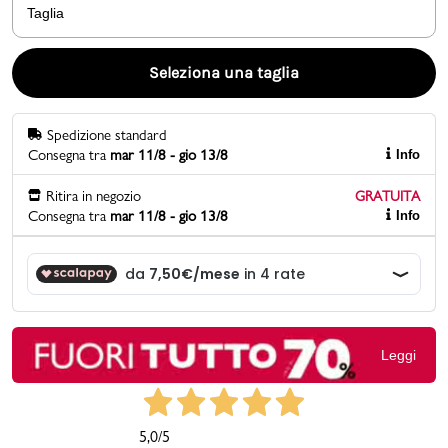
Taglia
Promo & News
Seleziona una taglia
negozi
Spedizione standard
contatti
Consegna tra
mar 11/8 - gio 13/8
Info
pcard
Ritira in negozio
GRATUITA
Consegna tra
mar 11/8 - gio 13/8
Info
Gift card
Leggi
5,0
/5