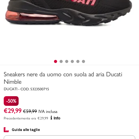
Uomo
Bambino
Sport
Valigie
Sneakers nere da uomo con suola ad aria Ducati
Nimble
DUCATI
-
COD.
S323500715
-50%
Marchi
PMagazine
€
29,99
€
59,99
IVA inclusa
Precedentemente era
€
29,99
Info
Accedi | Registrati
Guida alle taglie
Carrello