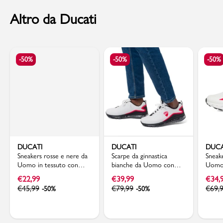
Altro da Ducati
-50%
-50%
-50%
DUCATI
DUCATI
DUCA
Sneakers rosse e nere da
Scarpe da ginnastica
Sneak
Uomo in tessuto con
bianche da Uomo con
Uomo 
logo Ducati
dettagli e logo Rosso
rosso
€
22,99
€
39,99
€
34,
Ducati
€
45,99
€
79,99
€
69,
-50%
-50%