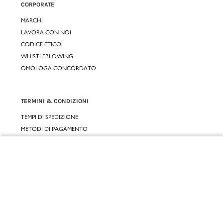
CORPORATE
MARCHI
LAVORA CON NOI
CODICE ETICO
WHISTLEBLOWING
OMOLOGA CONCORDATO
TERMINI & CONDIZIONI
TEMPI DI SPEDIZIONE
METODI DI PAGAMENTO
CONDIZIONI D'USO
CONDIZIONI DI VENDITA
Chiudi
GARANZIA LEGALE
GARANZIA CONVENZIONALE
Vai al mio carrello
SERVIZIO CLIENTI