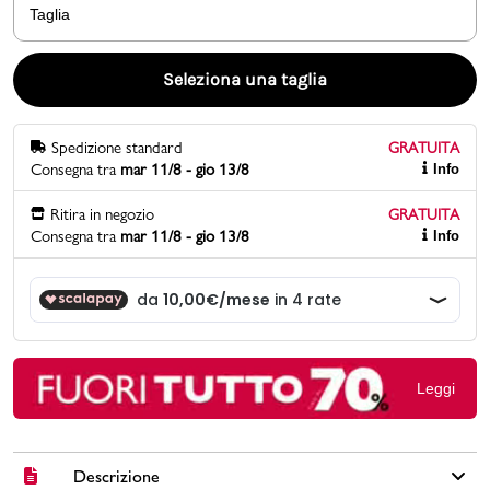
Taglia
Promo & News
Seleziona una taglia
negozi
Spedizione standard
GRATUITA
contatti
Consegna tra
mar 11/8 - gio 13/8
Info
pcard
Ritira in negozio
GRATUITA
Consegna tra
mar 11/8 - gio 13/8
Info
Gift card
Leggi
Descrizione