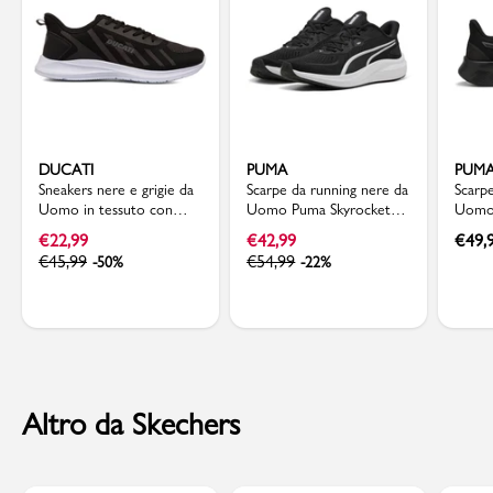
DUCATI
PUMA
PUM
Sneakers nere e grigie da
Scarpe da running nere da
Scarp
Uomo in tessuto con
Uomo Puma Skyrocket
Uomo
logo Ducati
Lite 2
FlexF
€
22,99
€
42,99
€
49,
€
45,99
€
54,99
-50%
-22%
Altro da Skechers