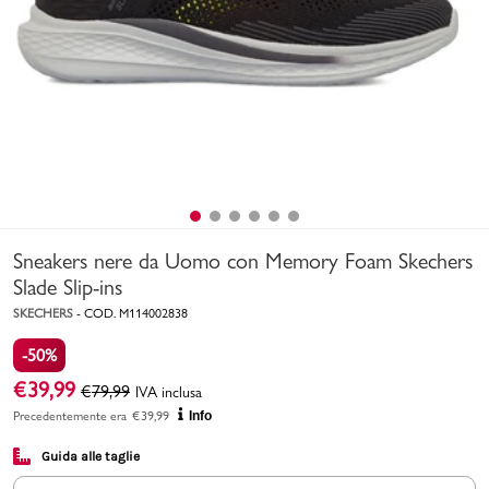
Uomo
Bambino
Sport
Valigie
Sneakers nere da Uomo con Memory Foam Skechers
Slade Slip-ins
SKECHERS
-
COD.
M114002838
-50%
Marchi
PMagazine
€
39,99
€
79,99
IVA inclusa
Precedentemente era
€
39,99
Info
Accedi | Registrati
Guida alle taglie
Carrello