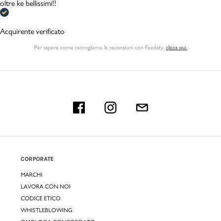
oltre ke bellissimi!!
Acquirente verificato
Per sapere come raccogliamo le recensioni con Feedaty
,
clicca qui.
CORPORATE
MARCHI
LAVORA CON NOI
CODICE ETICO
WHISTLEBLOWING