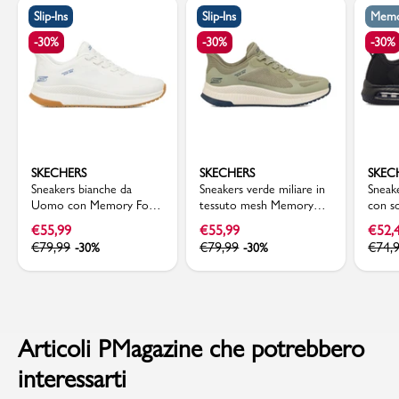
Slip-Ins
Slip-Ins
Memo
-30%
-30%
-30%
SKECHERS
SKECHERS
SKEC
Sneakers bianche da
Sneakers verde miliare in
Sneak
Uomo con Memory Foam
tessuto mesh Memory
con s
Skechers Bobs Slip-Ins
Foam Skechers Slip-Ins
Foam 
€
55,99
€
55,99
€
52,
€
79,99
€
79,99
€
74,
-30%
-30%
Articoli PMagazine che potrebbero
interessarti