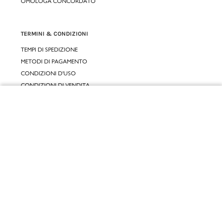
OMOLOGA CONCORDATO
TERMINI & CONDIZIONI
TEMPI DI SPEDIZIONE
METODI DI PAGAMENTO
CONDIZIONI D'USO
CONDIZIONI DI VENDITA
GARANZIA LEGALE
Chiudi
GARANZIA CONVENZIONALE
Vai al mio carrello
SERVIZIO CLIENTI
CONTATTACI
RESI E RIMBORSI
CLICCA E RITIRA 🆕
FIDELITY CARD
GIFT CARD
KLARNA