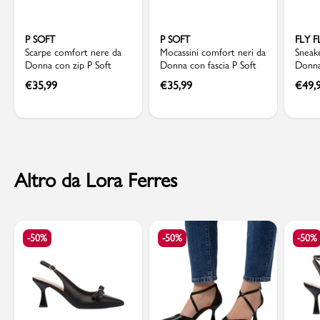
P SOFT
P SOFT
FLY 
Scarpe comfort nere da
Mocassini comfort neri da
Sneake
Donna con zip P Soft
Donna con fascia P Soft
Donna 
Fly Fl
€
35,99
€
35,99
€
49,
Altro da Lora Ferres
-50%
-50%
-50%