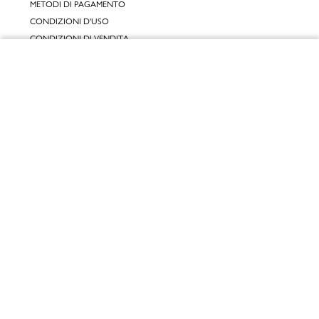
METODI DI PAGAMENTO
CONDIZIONI D'USO
CONDIZIONI DI VENDITA
GARANZIA LEGALE
Chiudi
GARANZIA CONVENZIONALE
Vai al mio carrello
SERVIZIO CLIENTI
CONTATTACI
RESI E RIMBORSI
CLICCA E RITIRA 🆕
FIDELITY CARD
GIFT CARD
KLARNA
SCALAPAY
SATISPAY
EDENRED SHOPPING
PAYBACK
RECENSIONI