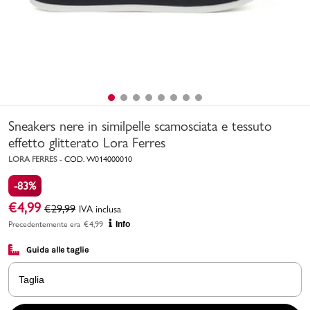
Uomo
Bambino
Sport
Valigie
Sneakers nere in similpelle scamosciata e tessuto
effetto glitterato Lora Ferres
LORA FERRES
-
COD.
W014000010
-83%
€
4,99
€
29,99
IVA inclusa
Precedentemente era
€
4,99
Info
Marchi
PMagazine
Guida alle taglie
Accedi | Registrati
Taglia
Carrello