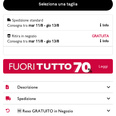
Seleziona una taglia
Promo & News
Spedizione standard
negozi
Consegna tra
mar 11/8 - gio 13/8
Info
contatti
Ritira in negozio
GRATUITA
Consegna tra
mar 11/8 - gio 13/8
Info
pcard
Gift card
Leggi
Descrizione
Spedizione
Sneakers Lora Ferres in similpelle scamosciata e tessuto effetto
glitterato colore nero con suola in gomma, fodera in similpelle
e tessuto, sottopiede in tessuto, zip laterale, dettaglio argento
✅
Spedizione Standard GRATUITA DA € 30
➡️ Consegna in
2-5
🆓 Reso GRATUITO in Negozio
sul tallone e lacci bianchi e argento.