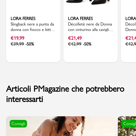
LORA FERRES
LORA FERRES
LORA
Slingback nere a punta da
Décolleté nere da Donna
Décoll
donna con fiocco e kitten
con cinturino alla caviglia
Donna
heels 7,5 cm Lora Ferres
e tacco a rocchetto Lora
rocch
€
19,99
€
21,49
€
21,
Ferres
Ferre
€
39,99
€
42,99
€
42,
-50%
-50%
Articoli PMagazine che potrebbero
interessarti
Consigli
Consigl