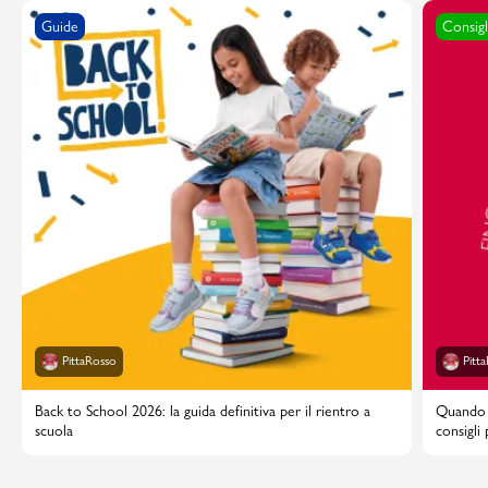
Guide
Consigl
PittaRosso
Pitt
Back to School 2026: la guida definitiva per il rientro a
Quando i
scuola
consigli