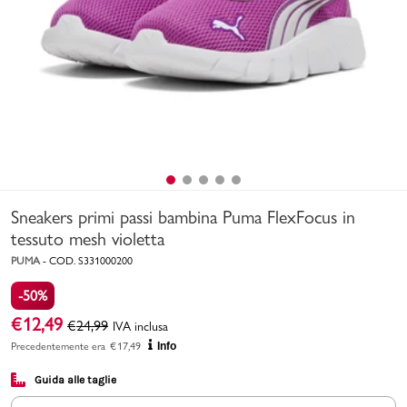
Uomo
Bambino
Sport
Valigie
Sneakers primi passi bambina Puma FlexFocus in
tessuto mesh violetta
PUMA
-
COD.
S331000200
-50%
Marchi
PMagazine
€
12,49
€
24,99
IVA inclusa
Precedentemente era
€
17,49
Info
Accedi | Registrati
Guida alle taglie
Carrello