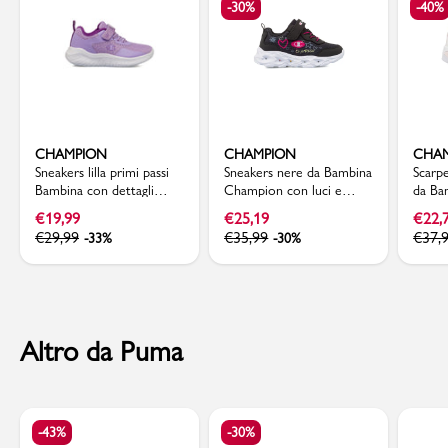
-30%
-40%
CHAMPION
CHAMPION
CHA
Sneakers lilla primi passi
Sneakers nere da Bambina
Scarpe
Bambina con dettagli
Champion con luci e
da Ba
glitter Champion Softy
strappo
inser
€
19,99
€
25,19
€
22,
Evolve
€
29,99
€
35,99
€
37,
-33%
-30%
Altro da Puma
-43%
-30%