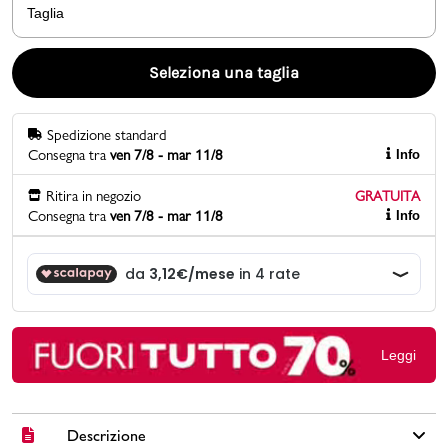
Taglia
Promo & News
Seleziona una taglia
negozi
Spedizione standard
contatti
Consegna tra
ven 7/8 - mar 11/8
Info
pcard
Ritira in negozio
GRATUITA
Consegna tra
ven 7/8 - mar 11/8
Info
Gift card
Leggi
Descrizione