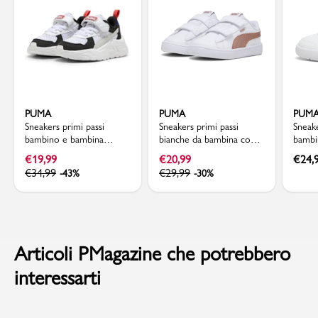
PUMA
PUMA
PUM
Sneakers primi passi
Sneakers primi passi
Sneake
bambino e bambina
bianche da bambina con
bambi
bianche con dettagli
logo oro rosa Puma
dettag
€
19,99
€
20,99
€
24,
argento e neri Puma
Rickie Classic V Inf
Court
€
34,99
€
29,99
-43%
-30%
Trinity Lite
Articoli PMagazine che potrebbero
interessarti