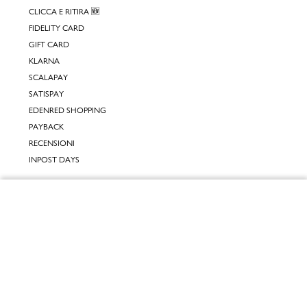
CLICCA E RITIRA 🆕
FIDELITY CARD
GIFT CARD
KLARNA
SCALAPAY
SATISPAY
EDENRED SHOPPING
PAYBACK
RECENSIONI
INPOST DAYS
INFORMATIVE
Chiudi
INFORMATIVA ONLINE
INFORMATIVA LAVORA CON NOI
Vai al mio carrello
INFORMATIVA ACCESSIBILITÀ
COOKIE POLICY
PREFERENZE DEI COOKIES