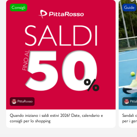
Consigli
Guide
PittaRosso
Pitt
Quando iniziano i saldi estivi 2026? Date, calendario e
Sandali 
consigli per lo shopping
per i gen