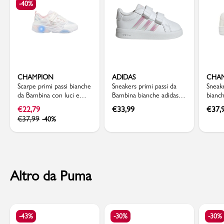
-40%
CHAMPION
ADIDAS
CHA
Scarpe primi passi bianche
Sneakers primi passi da
Sneake
da Bambina con luci e
Bambina bianche adidas
bianc
inserti mesh Champion
Grand Court 3.0
dettag
€
22,79
€
33,99
€
37,
€
37,99
-40%
Altro da Puma
-43%
-30%
-30%