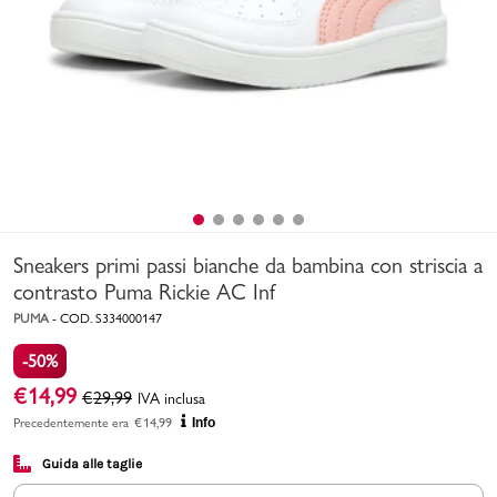
Uomo
Bambino
Sport
Valigie
Sneakers primi passi bianche da bambina con striscia a
contrasto Puma Rickie AC Inf
PUMA
-
COD.
S334000147
-50%
Marchi
PMagazine
€
14,99
€
29,99
IVA inclusa
Precedentemente era
€
14,99
Info
Accedi | Registrati
Guida alle taglie
Carrello