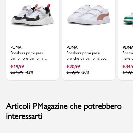
PUMA
PUMA
PUM
Sneakers primi passi
Sneakers primi passi
Sneake
bambino e bambina
bianche da bambina con
nere 
bianche con dettagli
logo oro rosa Puma
Rebou
€
19,99
€
20,99
€
34,
argento e neri Puma
Rickie Classic V Inf
€
34,99
€
29,99
€
49,
-43%
-30%
Trinity Lite
Articoli PMagazine che potrebbero
interessarti