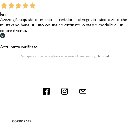
Ieri
Avevo già acquistato un paio di pantaloni nel negozio fisico e visto che
mi stavano bene ,sul sito on line ho ordinato lo stesso modello di un
colore diverso.
Acquirente verificato
Per sapere come raccogliamo le recensioni con Feedaty
,
clicca qui.
CORPORATE