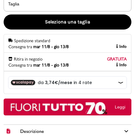
Taglia
Promo & News
Seleziona una taglia
negozi
Spedizione standard
contatti
Consegna tra
mar 11/8 - gio 13/8
Info
pcard
Ritira in negozio
GRATUITA
Consegna tra
mar 11/8 - gio 13/8
Info
Gift card
Leggi
Descrizione