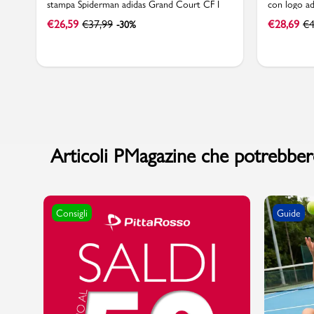
stampa Spiderman adidas Grand Court CF I
con logo ad
€
26,59
€
37,99
€
28,69
€
4
-30%
Articoli PMagazine che potrebbero
Consigli
Guide