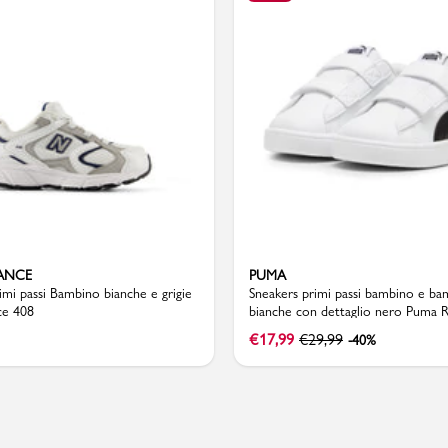
Valigie
ANCE
PUMA
imi passi Bambino bianche e grigie
Sneakers primi passi bambino e ba
ce 408
bianche con dettaglio nero Puma R
Classic
€
17,99
€
29,99
-40%