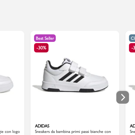
Best Seller
C
-30%
-
ADIDAS
AD
gie con logo
Sneakers da bambina primi passi bianche con
Sn