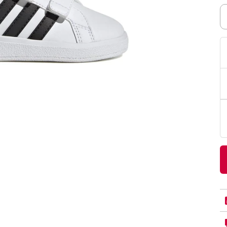
PittaRosso
Donna
mano: la guida
Back to School 2026: la guida definitiva per il
nsieri
rientro a scuola