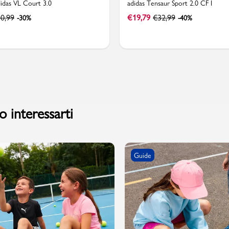
idas VL Court 3.0
adidas Tensaur Sport 2.0 CF I
0,99
€
19,79
€
32,99
-30%
-40%
 interessarti
Guide