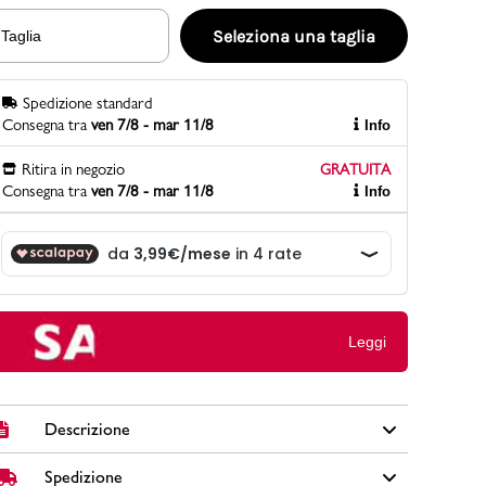
Seleziona una taglia
Taglia
PittaRosso
Spedizione standard
Scopri di più
Consegna tra
ven 7/8 - mar 11/8
Info
Gioco della scarpa al matrimonio e idee
divertenti con le calzature
Ritira in negozio
GRATUITA
Consegna tra
ven 7/8 - mar 11/8
Info
Leggi
Descrizione
Spedizione
Queste sneaker adidas infant sono super versatili. La