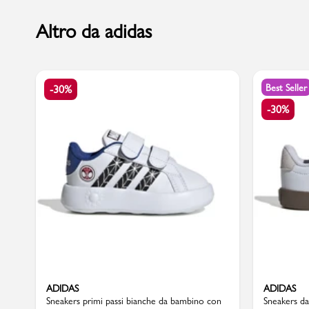
Altro da adidas
Marchi
Best Seller
-30%
Accedi | Registrati
-30%
Carrello
Promo & News
negozi
contatti
pcard
ADIDAS
ADIDAS
Gift card
Sneakers primi passi bianche da bambino con
Sneakers da