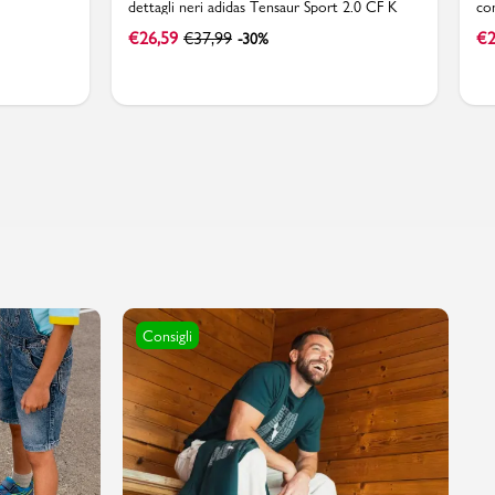
dettagli neri adidas Tensaur Sport 2.0 CF K
co
€
26,59
€
37,99
€
2
-30%
Consigli