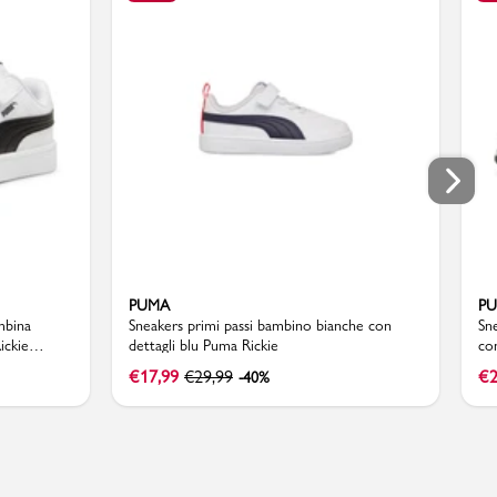
PUMA
P
mbina
Sneakers primi passi bambino bianche con
Sn
ickie
dettagli blu Puma Rickie
co
€
17,99
€
29,99
€
2
-40%