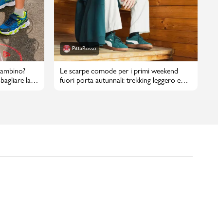
PittaRosso
bambino?
Le scarpe comode per i primi weekend
bagliare la
fuori porta autunnali: trekking leggero e
passeggiate in città