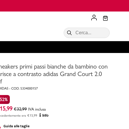
Scopri di più
VALIGIE CIAK
SALDI Donna
Scopri di più!
Acquista ora
Acquista ora
neakers primi passi bianche da bambino con
RONCATO
Acquista ora
Consigli
trisce a contrasto adidas Grand Court 2.0
f
Acquista
DIDAS
-
COD.
S334000157
-52%
15,99
€
32,99
IVA inclusa
ecedentemente era
€
15,99
Info
Guida alle taglie