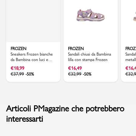
FROZEN
FROZEN
FRO
Sneakers Frozen bianche
Sandali chiusi da Bambina
Sanda
da Bambina con luci e
lilla con stampa Frozen
metal
stampa Frozen
applic
€
18,99
€
16,49
€
16,
Froze
€
37,99
€
32,99
€
32,
-50%
-50%
Articoli PMagazine che potrebbero
interessarti