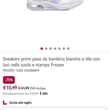
Uomo
Bambino
Sport
Valigie
Sneakers primi passi da bambina bianche e lilla con
luci nella suola e stampa Frozen
FROZEN
-
COD.
S332000094
-70%
Marchi
PMagazine
€
10,49
€
34,99
IVA inclusa
Precedentemente era
€
10,49
Info
Accedi | Registrati
Guida alle taglie
Carrello