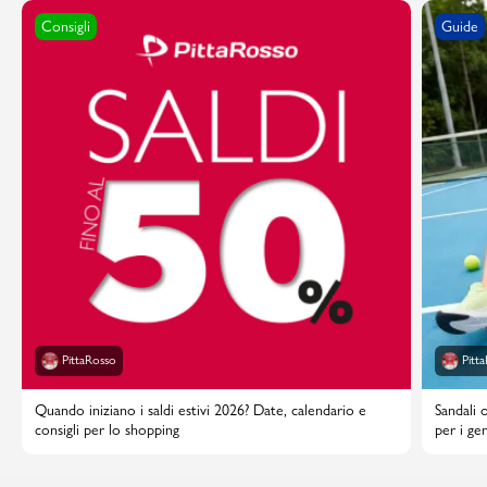
Consigli
Guide
PittaRosso
Pitt
Quando iniziano i saldi estivi 2026? Date, calendario e
Sandali 
consigli per lo shopping
per i gen