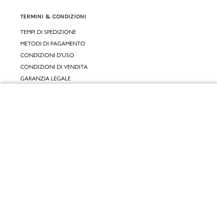
TERMINI & CONDIZIONI
TEMPI DI SPEDIZIONE
METODI DI PAGAMENTO
CONDIZIONI D'USO
CONDIZIONI DI VENDITA
GARANZIA LEGALE
GARANZIA CONVENZIONALE
Chiudi
SERVIZIO CLIENTI
Vai al mio carrello
CONTATTACI
RESI E RIMBORSI
CLICCA E RITIRA 🆕
FIDELITY CARD
GIFT CARD
KLARNA
SCALAPAY