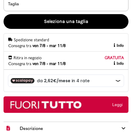
Taglia
Promo & News
Seleziona una taglia
negozi
Spedizione standard
contatti
Consegna tra
ven 7/8 - mar 11/8
Info
pcard
Ritira in negozio
GRATUITA
Consegna tra
ven 7/8 - mar 11/8
Info
Gift card
Leggi
Descrizione