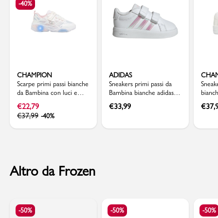
-40%
CHAMPION
ADIDAS
CHA
Scarpe primi passi bianche
Sneakers primi passi da
Sneake
da Bambina con luci e
Bambina bianche adidas
bianc
inserti mesh Champion
Grand Court 3.0
dettag
€
22,79
€
33,99
€
37,
€
37,99
-40%
Altro da Frozen
-50%
-50%
-50%