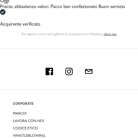
Oggi
Precisi, abbastanza veloci. Pacco ben confezionato Buon servizio
Acquirente verificato
Per sapere come raccogliamo le recensioni con Feedaty
,
clicca qui.
CORPORATE
MARCHI
LAVORA CON NOI
CODICE ETICO
WHISTLEBLOWING