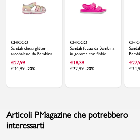
CHICCO
CHICCO
CHI
Sandali chiusi glitter
Sandali fucsia da Bambina
Sandal
arcobaleno da Bambina
in gomma con fibbie
Bambi
Primi Passi Chicco
Chicco
doppi
€
27,99
€
18,39
€
27,
€
34,99
€
22,99
€
34,
-20%
-20%
Articoli PMagazine che potrebbero
interessarti