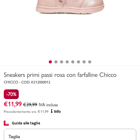
Uomo
Bambino
Sport
Valigie
Sneakers primi passi rosa con farfalline Chicco
CHICCO
-
COD.
K212000012
-70%
€
11,99
€
39,99
IVA inclusa
Marchi
PMagazine
Precedentemente era
€
11,99
Info
Guida alle taglie
Accedi | Registrati
Taglia
Carrello