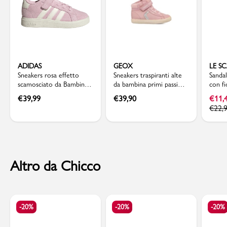
ADIDAS
GEOX
LE SC
Sneakers rosa effetto
Sneakers traspiranti alte
Sanda
scamosciato da Bambina
da bambina primi passi
con fi
con strappo adidas
rosa Geox
scarpe
€
39,99
€
39,90
€
11,
€
22,
Altro da Chicco
-20%
-20%
-20%