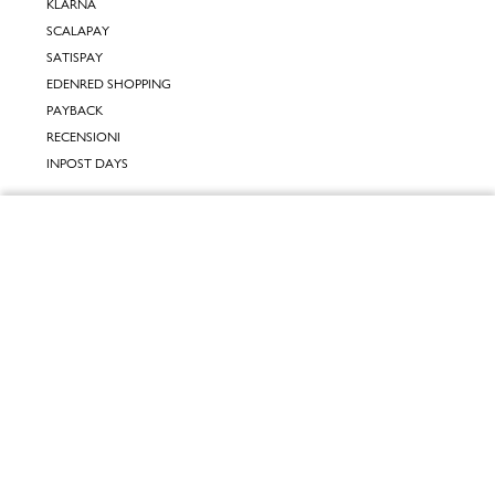
KLARNA
SCALAPAY
SATISPAY
EDENRED SHOPPING
PAYBACK
RECENSIONI
INPOST DAYS
INFORMATIVE
Chiudi
INFORMATIVA ONLINE
INFORMATIVA LAVORA CON NOI
Vai al mio carrello
INFORMATIVA ACCESSIBILITÀ
COOKIE POLICY
PREFERENZE DEI COOKIES