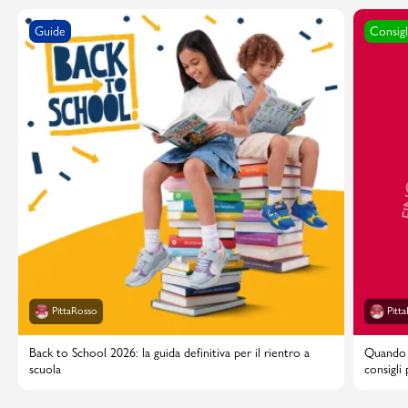
Guide
Consigl
PittaRosso
Pitt
Back to School 2026: la guida definitiva per il rientro a
Quando i
scuola
consigli