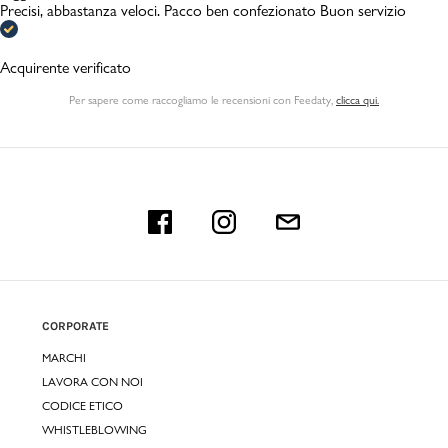
Precisi, abbastanza veloci. Pacco ben confezionato Buon servizio
Acquirente verificato
Per sapere come raccogliamo le recensioni con Feedaty
,
clicca qui.
CORPORATE
MARCHI
LAVORA CON NOI
CODICE ETICO
WHISTLEBLOWING