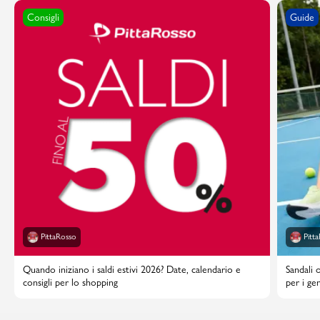
Consigli
Guide
PittaRosso
Pitt
Quando iniziano i saldi estivi 2026? Date, calendario e
Sandali 
consigli per lo shopping
per i gen