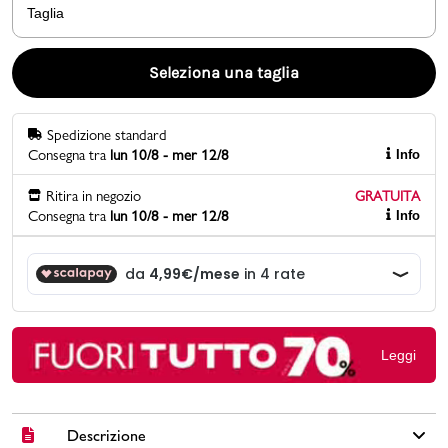
Taglia
Promo & News
Seleziona una taglia
negozi
Spedizione standard
contatti
Consegna tra
lun 10/8 - mer 12/8
Info
pcard
Ritira in negozio
GRATUITA
Consegna tra
lun 10/8 - mer 12/8
Info
Gift card
Leggi
Descrizione