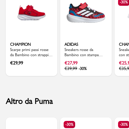
-30%
CHAMPION
ADIDAS
CHA
Scarpe primi passi rosse
Sneakers rosse da
Sneak
da Bambino con strappi
Bambino con stampa
con st
HRO JB PS Champion
Spiderman Runfalcon
Cham
€
29,99
€
27,99
€
25,
adidas
€
39,99
€
35,
-30%
Altro da Puma
-30%
-30%