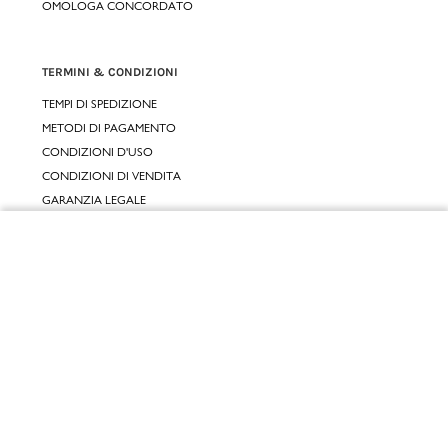
OMOLOGA CONCORDATO
TERMINI & CONDIZIONI
TEMPI DI SPEDIZIONE
METODI DI PAGAMENTO
CONDIZIONI D'USO
CONDIZIONI DI VENDITA
GARANZIA LEGALE
GARANZIA CONVENZIONALE
Chiudi
SERVIZIO CLIENTI
Vai al mio carrello
CONTATTACI
RESI E RIMBORSI
CLICCA E RITIRA 🆕
FIDELITY CARD
GIFT CARD
KLARNA