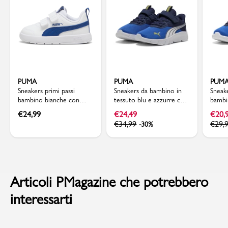
PUMA
PUMA
PUM
Sneakers primi passi
Sneakers da bambino in
Sneake
bambino bianche con
tessuto blu e azzurre con
bambi
dettagli blu Puma
logo Puma FlexFocus
in te
€
24,99
€
24,49
€
20,
Courtflex v3
azzur
€
34,99
€
29,
-30%
Articoli PMagazine che potrebbero
interessarti