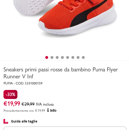
Uomo
Bambino
Sport
Valigie
Sneakers primi passi rosse da bambino Puma Flyer
Runner V Inf
PUMA
-
COD.
S331000159
-33%
Marchi
PMagazine
€
19,99
€
29,99
IVA inclusa
Precedentemente era
€
19,99
Info
Accedi | Registrati
Guida alle taglie
Carrello