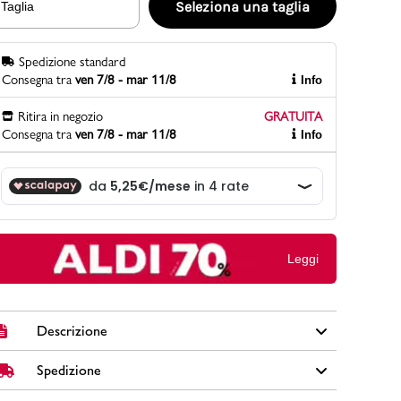
Seleziona una taglia
Taglia
Spedizione standard
PittaRosso
Consegna tra
ven 7/8 - mar 11/8
Info
Scopri di più
Gioco della scarpa al matrimonio e idee
Ritira in negozio
GRATUITA
divertenti con le calzature
Consegna tra
ven 7/8 - mar 11/8
Info
Leggi
Descrizione
Spedizione
Accompagna ogni avventura della tua piccola con
l'energia delle sneakers rosa firmate Champion. Realizzate