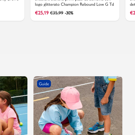
logo glitterato Champion Rebound Low G Td
de
€
25,19
€
35,99
€
2
-30%
Guide