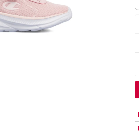
PittaRosso
Donna
mano: la guida
Back to School 2026: la guida definitiva per il
nsieri
rientro a scuola