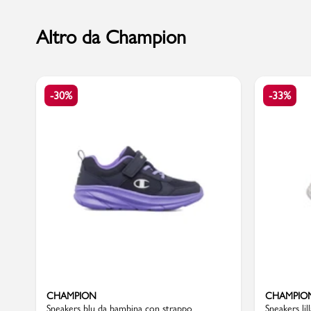
Altro da Champion
Marchi
-30%
-33%
Accedi | Registrati
Carrello
Promo & News
negozi
contatti
pcard
CHAMPION
CHAMPIO
Gift card
Sneakers blu da bambina con strappo
Sneakers lil