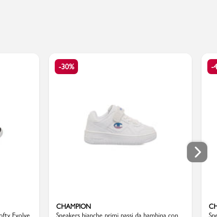
-30%
-
CHAMPION
C
ofty Evolve
Sneakers bianche primi passi da bambina con
Sn