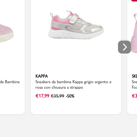
KAPPA
SK
 da Bambina
Sneakers da bambina Kappa grigio argento e
Sn
rosa con chiusura a strappo
Fo
€
17,99
€
35,99
€
3
-50%