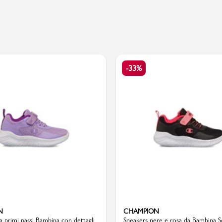
PMagazine
-33%
N
CHAMPION
la primi passi Bambina con dettagli
Sneakers nere e rosa da Bambina S