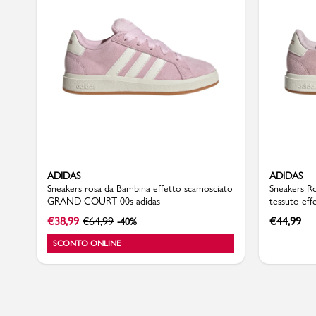
Sport
ADIDAS
ADIDAS
Sneakers rosa da Bambina effetto scamosciato
Sneakers Ro
GRAND COURT 00s adidas
tessuto e
00s adidas
€
38,99
€
64,99
€
44,99
-40%
SCONTO ONLINE