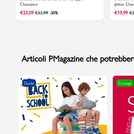
Champion
glitter Cha
€
23,09
€
32,99
€
19,99
€
2
-30%
Articoli PMagazine che potrebbero
Guide
Consigli