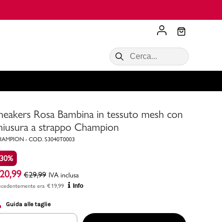
Scopri di più
VALIGIE CIAK
SALDI Donna
Scopri di più!
Acquista ora
Acquista ora
neakers Rosa Bambina in tessuto mesh con
RONCATO
Acquista ora
Consigli
hiusura a strappo Champion
HAMPION
-
COD.
S3040T0003
Acquista
-30%
20,99
€
29,99
IVA inclusa
ecedentemente era
€
19,99
Info
Guida alle taglie