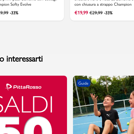
mpion Softy Evolve
con chiusura a strappo Champion
9,99
€
19,99
€
29,99
-33%
-33%
 interessarti
Guide