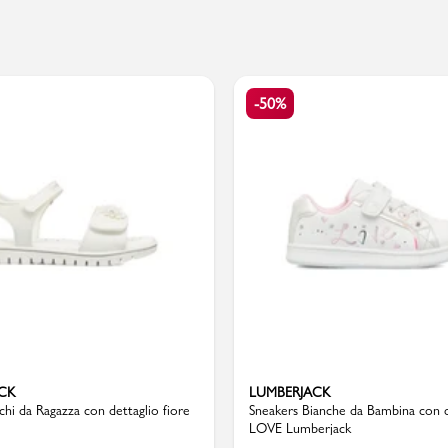
PMagazine
-50%
CK
LUMBERJACK
nchi da Ragazza con dettaglio fiore
Sneakers Bianche da Bambina con d
LOVE Lumberjack