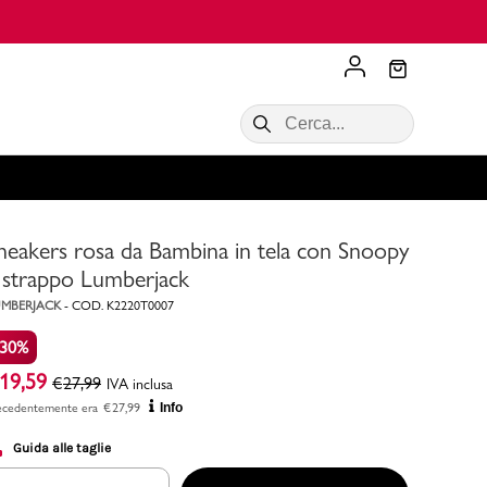
Scopri di più
VALIGIE CIAK
SALDI Donna
Scopri di più!
Acquista ora
Acquista ora
neakers rosa da Bambina in tela con Snoopy
RONCATO
Acquista ora
Consigli
 strappo Lumberjack
MBERJACK
-
COD.
K2220T0007
Acquista
-30%
19,59
€
27,99
IVA inclusa
ecedentemente era
€
27,99
Info
Guida alle taglie