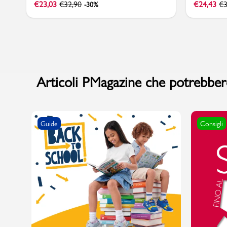
€
23,03
€
32,90
€
24,43
€
3
-30%
Articoli PMagazine che potrebbero
Guide
Consigli