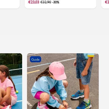
€
23,03
€
32,90
€
2
-30%
Guide