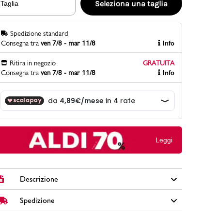
Seleziona una taglia
Taglia
Spedizione standard
PittaRosso
Consegna tra
ven 7/8 - mar 11/8
Info
Scopri di più
Gioco della scarpa al matrimonio e idee
Ritira in negozio
GRATUITA
divertenti con le calzature
Consegna tra
ven 7/8 - mar 11/8
Info
Leggi
Descrizione
Spedizione
Accompagna le avventure della tua bimba con le colorate
sneakers rosa Lumberjack della collezione Peanuts.