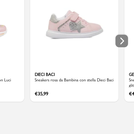
DIECI BACI
G
on Luci
Sneakers rosa da Bambina con stella Dieci Baci
Sn
gl
€
35,99
€
4