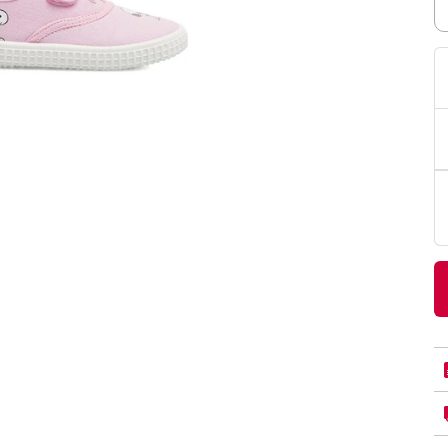
PittaRosso
Donna
mano: la guida
Back to School 2026: la guida definitiva per il
nsieri
rientro a scuola