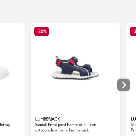
-30%
-
LUMBERJACK
LU
ettagli
Sandali Primi passi Bambino blu con
Sa
sottopiede in pelle Lumberjack
Pr