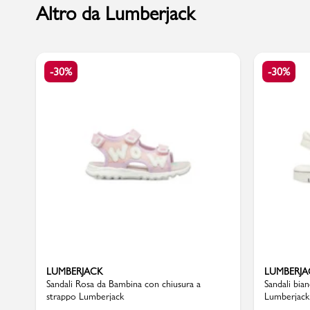
Altro da Lumberjack
Marchi
-30%
-30%
Accedi | Registrati
Carrello
Promo & News
negozi
contatti
pcard
LUMBERJACK
LUMBERJA
Sandali Rosa da Bambina con chiusura a
Sandali bia
strappo Lumberjack
Lumberjack
Gift card