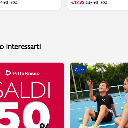
4,90
€
18,95
€
37,90
-30%
-50%
 interessarti
Guide