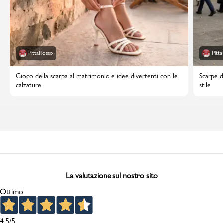
PittaRosso
Pitt
Gioco della scarpa al matrimonio e idee divertenti con le
Scarpe d
calzature
stile
La valutazione sul nostro sito
Ottimo
4,5
/5