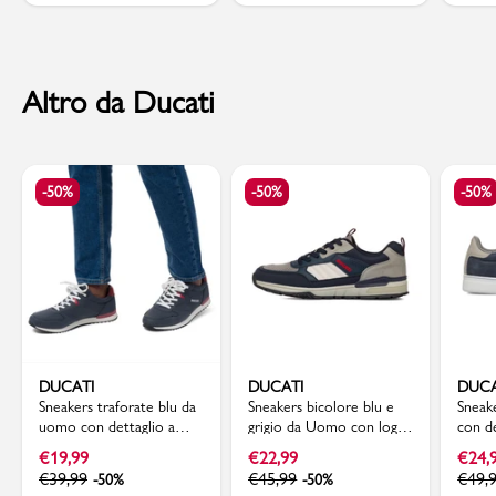
Altro da Ducati
-50%
-50%
-50%
DUCATI
DUCATI
DUCA
Sneakers traforate blu da
Sneakers bicolore blu e
Sneak
uomo con dettaglio a
grigio da Uomo con logo
con de
contrasto e logo Ducati
laterale Ducati
cucitu
€
19,99
€
22,99
€
24,
Ducat
€
39,99
€
45,99
€
49,
-50%
-50%