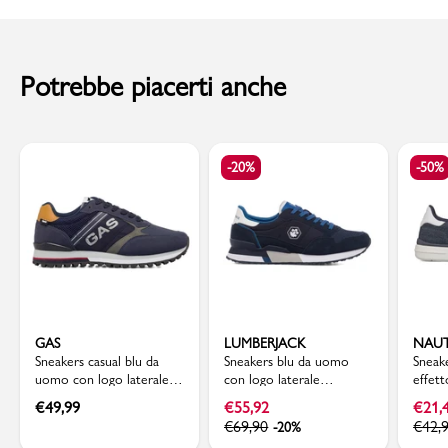
Suola: Gomma
al momento della consegna. Il costo del Contrassegno è pari € 5,00.
Sottopiede: Materiale sintetico
Codice articolo: WM250477NV
Per info sui
Tempi di Spedizione
,
clicca qui
.
Potrebbe piacerti anche
-20%
-50%
GAS
LUMBERJACK
NAUT
Sneakers casual blu da
Sneakers blu da uomo
Sneake
uomo con logo laterale
con logo laterale
effet
Gas
Lumberjack Wilson
con l
€
49,99
€
55,92
€
21,
€
69,90
€
42,
-20%