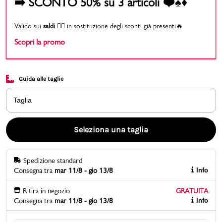
➡️ SCONTO 50% su 3 articoli ❤️♠️♦️
Promo & News
Valido sui
saldi
👉🏻 in sostituzione degli sconti già presenti🔥
Scopri la promo
negozi
contatti
Guida alle taglie
pcard
Taglia
Gift card
Seleziona una taglia
Spedizione standard
Consegna tra
mar 11/8 - gio 13/8
Info
Ritira in negozio
GRATUITA
Consegna tra
mar 11/8 - gio 13/8
Info