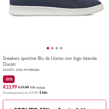
Uomo
Bambino
Sport
Valigie
Sneakers sportive Blu da Uomo con logo laterale
Ducati
DUCATI
-
COD.
M1140S0260
-50%
Marchi
PMagazine
€
23,99
€
47,99
IVA inclusa
Precedentemente era
€
47,99
Info
Accedi | Registrati
Carrello