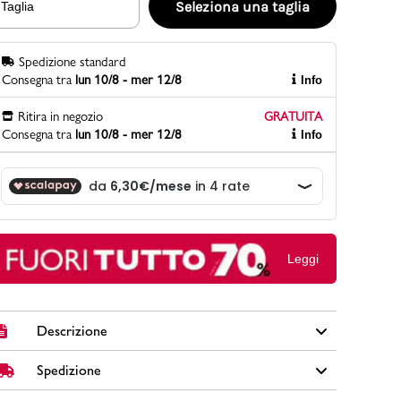
Seleziona una taglia
Taglia
Spedizione standard
PittaRosso
Consegna tra
lun 10/8 - mer 12/8
Info
Scopri di più
Gioco della scarpa al matrimonio e idee
Ritira in negozio
GRATUITA
divertenti con le calzature
Consegna tra
lun 10/8 - mer 12/8
Info
Leggi
Descrizione
Spedizione
Sneakers sportive uomo Joma blu ideali per tempo libero
e attività quotidiane. Tomaia in mesh traspirante per