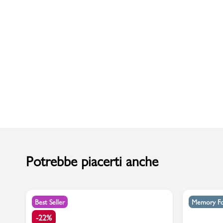
Uomo
Potrebbe piacerti anche
Best Seller
Memory F
-22%