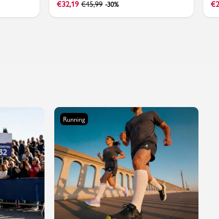
€
32,19
€
45,99
€
2
-30%
Running