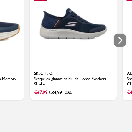
SKECHERS
AD
 In Memory
Scarpe da ginnastica blu da Uomo Skechers
Sn
Slip-Ins
CL
€
67,99
€
84,99
€
4
-20%