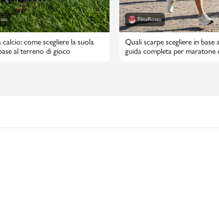
osso
PittaRosso
 calcio: come scegliere la suola
Quali scarpe scegliere in base a
 base al terreno di gioco
guida completa per maratone 
maratone