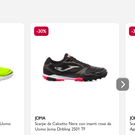
-30%
-
JOMA
JO
a Uomo
Scarpe da Calcetto Nere con inserti rossi da
Sc
Uomo Joma Dribling 2501 TF
Ag