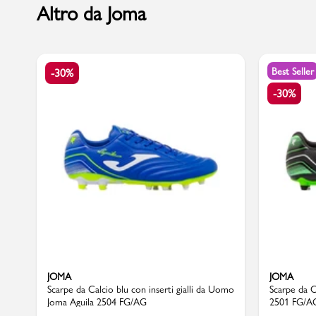
Altro da Joma
Marchi
Best Seller
-30%
-30%
Accedi | Registrati
Carrello
Promo & News
negozi
contatti
pcard
JOMA
JOMA
Scarpe da Calcio blu con inserti gialli da Uomo
Scarpe da 
Joma Aguila 2504 FG/AG
2501 FG/A
Gift card