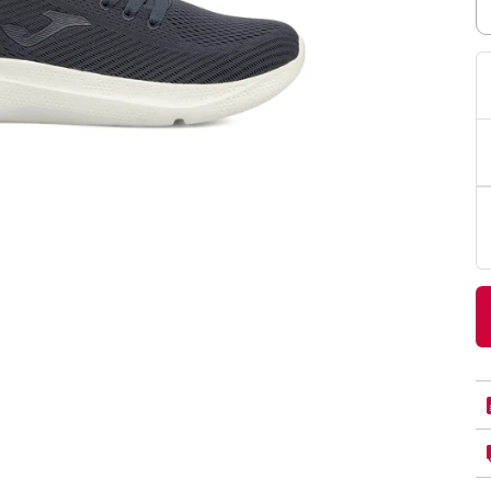
PittaRosso
Donna
mano: la guida
Back to School 2026: la guida definitiva per il
nsieri
rientro a scuola