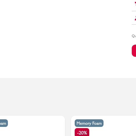
Bambino
Qu
oam
Memory Foam
-20%