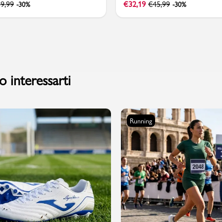
9,99
€
32,19
€
45,99
-30%
-30%
 interessarti
Running