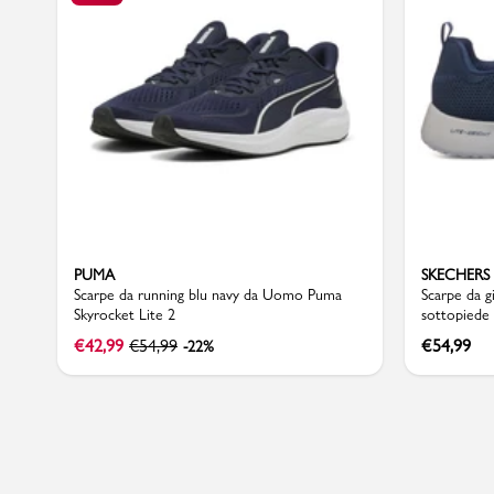
Sport
PUMA
SKECHERS
Scarpe da running blu navy da Uomo Puma
Scarpe da g
Skyrocket Lite 2
sottopiede
Dynamight
€
42,99
€
54,99
€
54,99
-22%