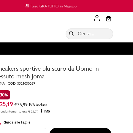
Scopri di più
VALIGIE CIAK
SALDI Donna
Scopri di più!
Acquista ora
Acquista ora
neakers sportive blu scuro da Uomo in
RONCATO
Acquista ora
Consigli
essuto mesh Joma
OMA
-
COD.
S3210S0059
Acquista
-30%
25,19
€
35,99
IVA inclusa
ecedentemente era
€
35,99
Info
Guida alle taglie