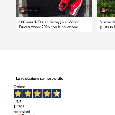
PittaRosso
PittaR
100 anni di Ducati: festeggia al World
Scarpe da
Ducati Week 2026 con la collezione
giusta in
PittaRosso
La valutazione sul nostro sito
Ottimo
4,5
/5
14.705
recensioni