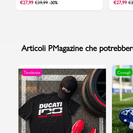
€
27,99
€
39,99
€
27,99
€
3
-30%
Articoli PMagazine che potrebbero
Tendenze
Consigli