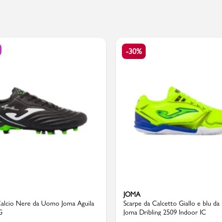
PMagazine
-30%
JOMA
Calcio Nere da Uomo Joma Aguila
Scarpe da Calcetto Giallo e blu d
G
Joma Dribling 2509 Indoor IC