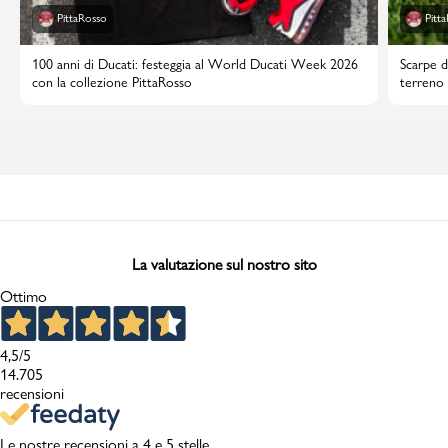
PittaRosso
Pitt
100 anni di Ducati: festeggia al World Ducati Week 2026
Scarpe d
con la collezione PittaRosso
terreno 
La valutazione sul nostro sito
Ottimo
4,5
/5
14.705
recensioni
Le nostre recensioni a 4 e 5 stelle.