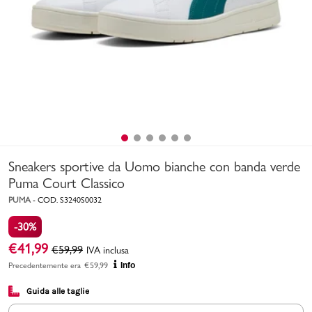
Uomo
Bambino
Sport
Valigie
Sneakers sportive da Uomo bianche con banda verde
Puma Court Classico
PUMA
-
COD.
S3240S0032
-30%
Marchi
PMagazine
€
41,99
€
59,99
IVA inclusa
Precedentemente era
€
59,99
Info
Accedi | Registrati
Guida alle taglie
Carrello