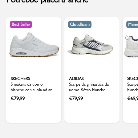
Best Seller
Cloudfoam
Memo
SKECHERS
ADIDAS
SKEC
Sneakers da uomo
Scarpe da ginnastica da
Scarpe
bianche con suola ad aria
uomo Rétro bianche
bianc
Skechers Uno
grigie con dettagli blu
solet
€
79,99
€
79,99
€
69,
adidas Crazychaos 2000
Skech