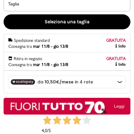
Taglia
Promo & News
Seleziona una taglia
negozi
Spedizione standard
GRATUITA
contatti
Consegna tra
mar 11/8 - gio 13/8
Info
pcard
Ritira in negozio
GRATUITA
Consegna tra
mar 11/8 - gio 13/8
Info
Gift card
Leggi
4,0
/5