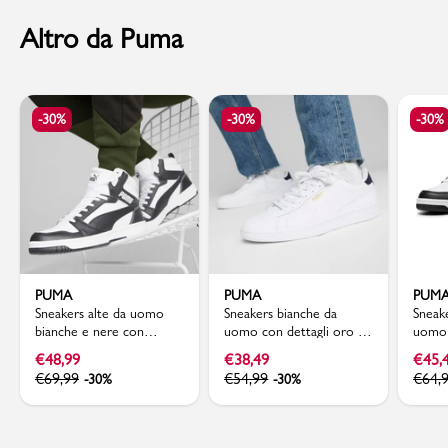
Altro da Puma
-30%
-30%
-30%
PUMA
PUMA
PUM
Sneakers alte da uomo
Sneakers bianche da
Sneak
bianche e nere con
uomo con dettagli oro e
uomo d
dettagli grigi Puma
blu Puma Smash 3.0 L
Puma 
€
48,99
€
38,49
€
45,
Rebound V6
€
69,99
€
54,99
€
64,
-30%
-30%