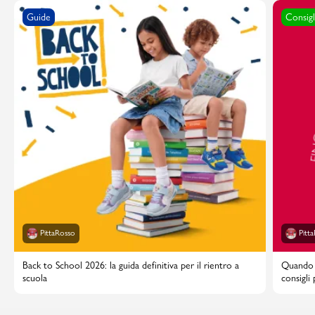
Guide
Consigl
PittaRosso
Pitt
Back to School 2026: la guida definitiva per il rientro a
Quando i
scuola
consigli