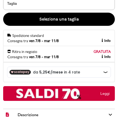
Taglia
Promo & News
Seleziona una taglia
negozi
Spedizione standard
contatti
Consegna tra
ven 7/8 - mar 11/8
Info
pcard
Ritira in negozio
GRATUITA
Consegna tra
ven 7/8 - mar 11/8
Info
Gift card
Leggi
Descrizione