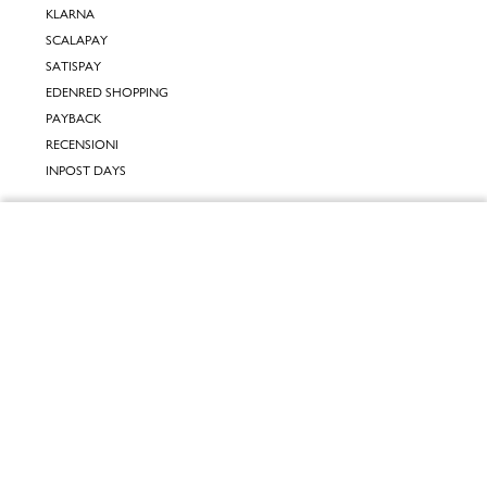
KLARNA
SCALAPAY
SATISPAY
EDENRED SHOPPING
PAYBACK
RECENSIONI
INPOST DAYS
INFORMATIVE
Chiudi
INFORMATIVA ONLINE
INFORMATIVA LAVORA CON NOI
Vai al mio carrello
INFORMATIVA ACCESSIBILITÀ
COOKIE POLICY
PREFERENZE DEI COOKIES