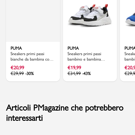
PUMA
PUMA
PUM
Sneakers primi passi
Sneakers primi passi
Sneake
bianche da bambina con
bambino e bambina
bambi
logo oro rosa Puma
bianche con dettagli
in te
€
20,99
€
19,99
€
20,
Rickie Classic V Inf
argento e neri Puma
azzur
€
29,99
€
34,99
€
29,
-30%
-43%
Trinity Lite
Articoli PMagazine che potrebbero
interessarti