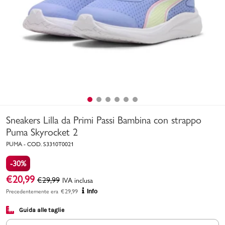
Uomo
Bambino
Sport
Valigie
Sneakers Lilla da Primi Passi Bambina con strappo
Puma Skyrocket 2
PUMA
-
COD.
S3310T0021
-30%
Marchi
PMagazine
€
20,99
€
29,99
IVA inclusa
Precedentemente era
€
29,99
Info
Accedi | Registrati
Guida alle taglie
Carrello