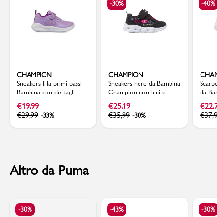
-30%
-40%
CHAMPION
CHAMPION
CHA
Sneakers lilla primi passi
Sneakers nere da Bambina
Scarpe
Bambina con dettagli
Champion con luci e
da Ba
glitter Champion Softy
strappo
inser
€
19,99
€
25,19
€
22,
Evolve
€
29,99
€
35,99
€
37,
-33%
-30%
Altro da Puma
-30%
-43%
-30%