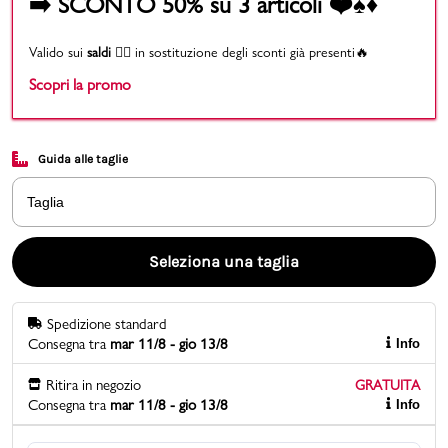
➡️ SCONTO 50% su 3 articoli ❤️♠️♦️
Promo & News
Valido sui
saldi
👉🏻 in sostituzione degli sconti già presenti🔥
Scopri la promo
negozi
contatti
Guida alle taglie
pcard
Taglia
Gift card
Seleziona una taglia
Spedizione standard
Consegna tra
mar 11/8 - gio 13/8
Info
Ritira in negozio
GRATUITA
Consegna tra
mar 11/8 - gio 13/8
Info