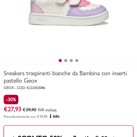
Uomo
Bambino
Sport
Valigie
Sneakers traspiranti bianche da Bambina con inserti
pastello Geox
GEOX
-
COD.
K2220S0086
-30%
Marchi
PMagazine
€
27,93
€
39,90
IVA inclusa
Precedentemente era
€
39,90
Info
Accedi | Registrati
Carrello