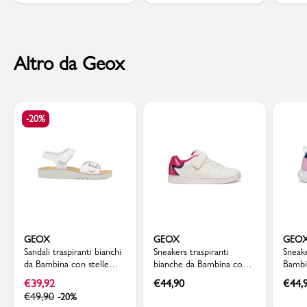
Altro da Geox
-20%
GEOX
GEOX
GEO
Sandali traspiranti bianchi
Sneakers traspiranti
Sneake
da Bambina con stelle
bianche da Bambina con
Bambi
glitterate Geox
dettaglio glitterato Geox
chius
€
39,92
€
44,90
€
44,
€
49,90
-20%