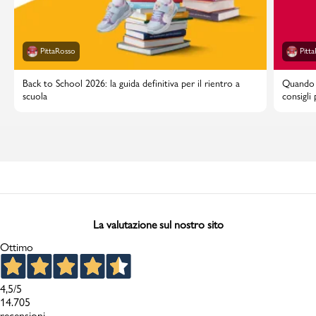
PittaRosso
Pitt
Back to School 2026: la guida definitiva per il rientro a
Quando i
scuola
consigli
La valutazione sul nostro sito
Ottimo
4,5
/5
14.705
recensioni