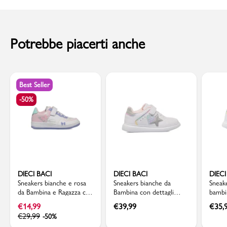
Sottopiede: Materiale tessile
al momento della consegna. Il costo del Contrassegno è pari € 5,00.
Codice articolo: B555MA.000BC.C1R8S
Per info sui
Tempi di Spedizione
,
clicca qui
.
Potrebbe piacerti anche
Best Seller
-50%
DIECI BACI
DIECI BACI
DIECI
Sneakers bianche e rosa
Sneakers bianche da
Sneak
da Bambina e Ragazza con
Bambina con dettagli
bambi
dettaglio farfalle Dieci
glitter Dieci Baci
stella
€
14,99
€
39,99
€
35,
Baci
€
29,99
-50%