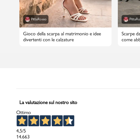
PittaRosso
PittaR
Gioco della scarpa al matrimonio e idee
Scarpe da
divertenti con le calzature
come abbi
La valutazione sul nostro sito
Ottimo
4,5
/5
14.663