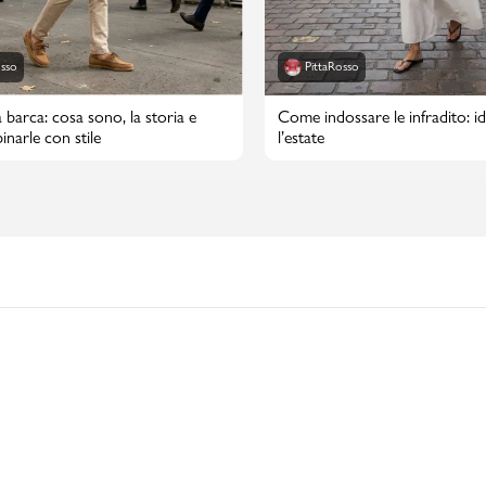
osso
PittaRosso
 barca: cosa sono, la storia e
Come indossare le infradito: id
narle con stile
l’estate