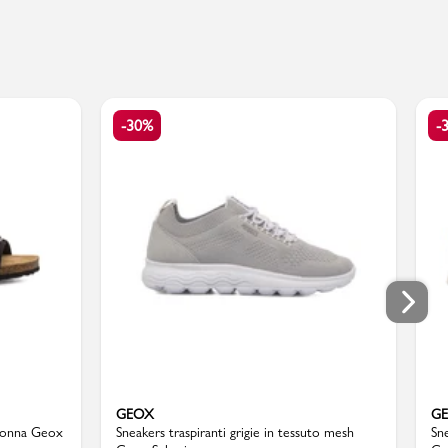
-30%
-
GEOX
G
a donna Geox
Sneakers traspiranti grigie in tessuto mesh
Sn