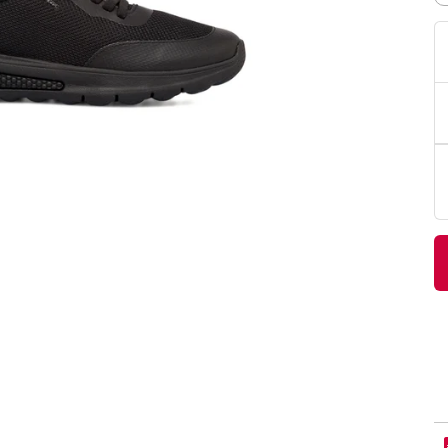
PittaRosso
Donna
mano: la guida
Back to School 2026: la guida definitiva per il
nsieri
rientro a scuola