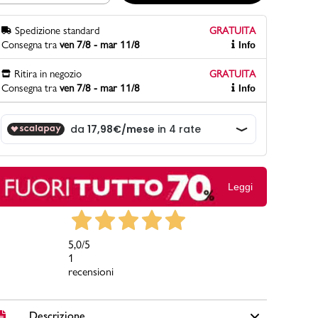
Spedizione standard
GRATUITA
Consegna tra
ven 7/8 - mar 11/8
Info
PittaRosso
Scopri di più
Ritira in negozio
GRATUITA
Gioco della scarpa al matrimonio e idee
Consegna tra
ven 7/8 - mar 11/8
Info
divertenti con le calzature
Leggi
5,0
/5
1
recensioni
Descrizione