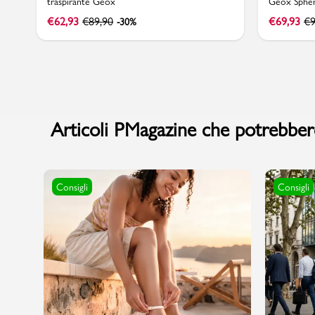
traspirante Geox
Geox Spher
€
62,93
€
89,90
€
69,93
€
9
-30%
Marchi
Accedi | Registrati
Articoli PMagazine che potrebbero
Carrello
Promo & News
Consigli
Consigli
negozi
contatti
pcard
Gift card