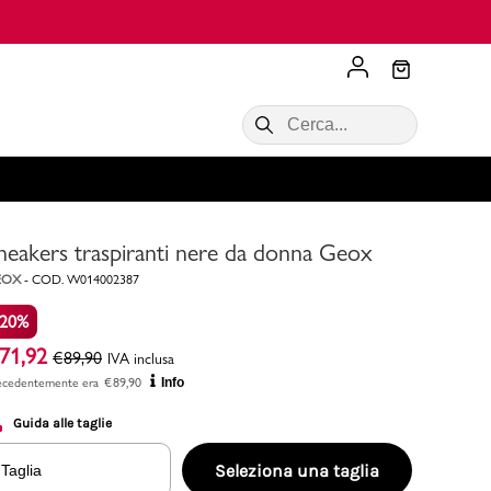
Scopri di più
VALIGIE CIAK
SALDI Donna
Scopri di più!
Acquista ora
Acquista ora
neakers traspiranti nere da donna Geox
RONCATO
Acquista ora
Consigli
EOX
-
COD.
W014002387
-20%
Acquista
71,92
€
89,90
IVA inclusa
ecedentemente era
€
89,90
Info
Guida alle taglie
Seleziona una taglia
Taglia