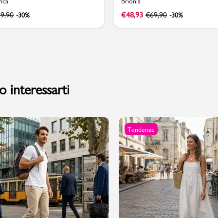
ica
Brionia
9,90
€
48,93
€
69,90
-30%
-30%
PMagazine
 interessarti
Tendenze