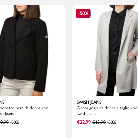
-50%
PMagazine
NS
SWISH JEANS
piopetto nera da donna con
Giacca grigia da donna a taglio viv
sh Jeans
Swish Jeans
9,99
€
22,99
€
45,99
-50%
-50%