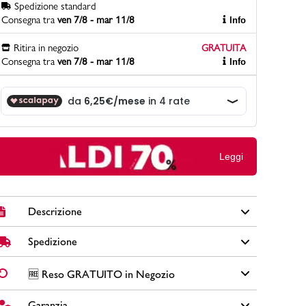
Spedizione standard
Consegna tra
ven 7/8 - mar 11/8
Info
Ritira in negozio
GRATUITA
PittaRosso
Consegna tra
ven 7/8 - mar 11/8
Info
Scopri di più
Gioco della scarpa al matrimonio e idee
divertenti con le calzature
Leggi
Descrizione
Spedizione
Spolverino beige da donna Swish Jeans effetto
scamosciato con chiusura con bottoni e tasche laterali.
✅
Spedizione Standard GRATUITA DA € 30
➡️ Consegna in
2-
🆓 Reso GRATUITO in Negozio
Brand: Swish Jeans
5 giorni
lavorativi. Per ordini inferiori a € 30,00 la Spedizione ha
Colore: beige
un costo di € 6,00.
Garanzia
Cambi idea?
Non preoccuparti, hai
15 giorni
per effettuare il