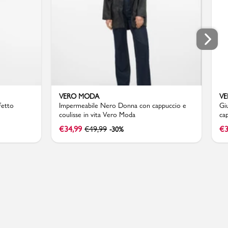
VERO MODA
V
fetto
Impermeabile Nero Donna con cappuccio e
Gi
coulisse in vita Vero Moda
ca
€
34,99
€
49,99
€
3
-30%