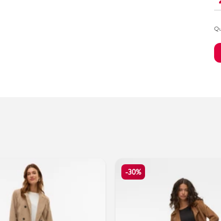
Qu
Bambino
-30%