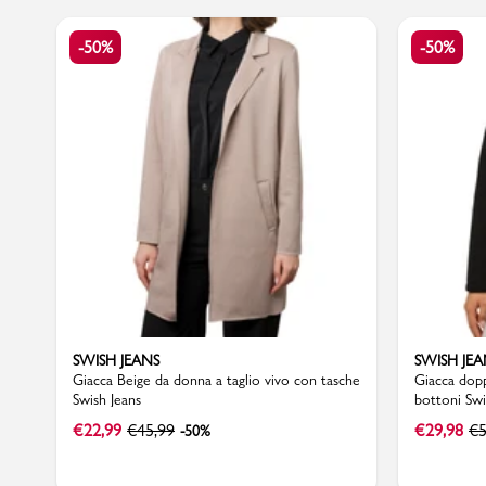
-50%
-50%
Marchi
Accedi | Registrati
Carrello
Promo & News
negozi
SWISH JEANS
SWISH JEA
contatti
Giacca Beige da donna a taglio vivo con tasche
Giacca dop
Swish Jeans
bottoni Swi
pcard
€
22,99
€
45,99
€
29,98
€
5
-50%
Gift card