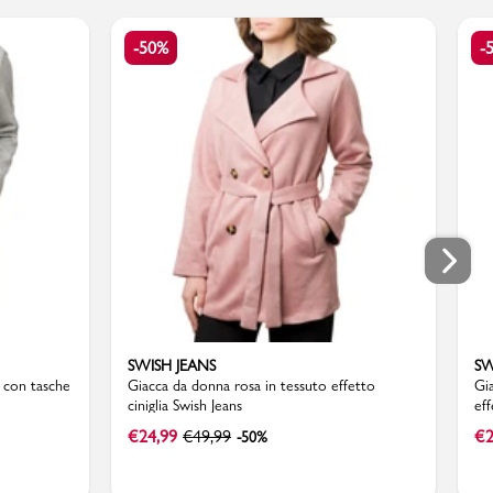
-50%
-
SWISH JEANS
SW
o con tasche
Giacca da donna rosa in tessuto effetto
Gi
ciniglia Swish Jeans
eff
€
24,99
€
49,99
€
2
-50%