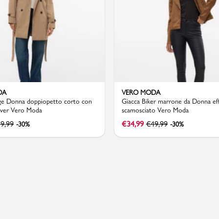
Valigie
DA
VERO MODA
ge Donna doppiopetto corto con
Giacca Biker marrone da Donna ef
rever Vero Moda
scamosciato Vero Moda
9,99
€
34,99
€
49,99
-30%
-30%