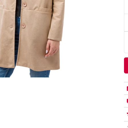
PittaRosso
Donna
mano: la guida
Back to School 2026: la guida definitiva per il
nsieri
rientro a scuola