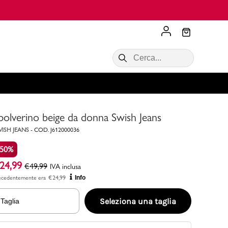
Scopri di più
VALIGIE CIAK
SALDI Donna
Scopri di più!
Acquista ora
Acquista ora
polverino beige da donna Swish Jeans
RONCATO
Acquista ora
Consigli
ISH JEANS
-
COD.
J612000036
-50%
Acquista
24,99
€
49,99
IVA inclusa
ecedentemente era
€
24,99
Info
Seleziona una taglia
Taglia