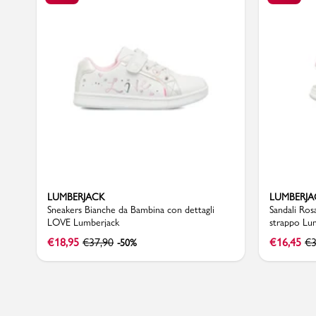
Marchi
Accedi | Registrati
Carrello
Promo & News
LUMBERJACK
LUMBERJA
negozi
Sneakers Bianche da Bambina con dettagli
Sandali Ros
LOVE Lumberjack
strappo Lu
contatti
€
18,95
€
37,90
€
16,45
€
3
-50%
pcard
Gift card