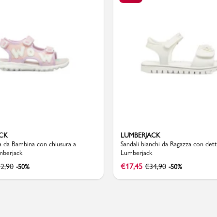
PMagazine
CK
LUMBERJACK
a da Bambina con chiusura a
Sandali bianchi da Ragazza con dett
mberjack
Lumberjack
2,90
€
17,45
€
34,90
-50%
-50%