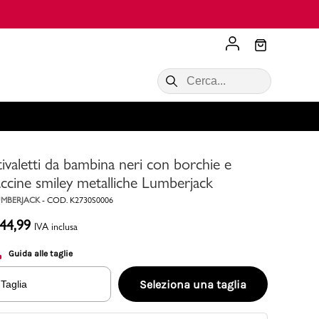
Scopri di più
VALIGIE CIAK
SALDI Donna
Scopri di più!
Acquista ora
Acquista ora
tivaletti da bambina neri con borchie e
RONCATO
Acquista ora
Consigli
accine smiley metalliche Lumberjack
MBERJACK
-
COD.
K2730S0006
Acquista
44,99
IVA inclusa
Guida alle taglie
Seleziona una taglia
Taglia