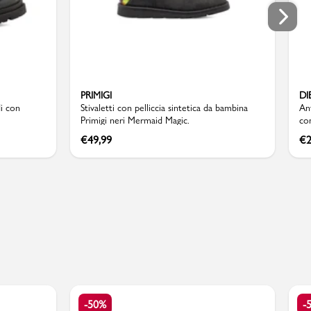
PRIMIGI
DI
di con
Stivaletti con pelliccia sintetica da bambina
Anf
Primigi neri Mermaid Magic.
co
€
49,99
€
2
-50%
-