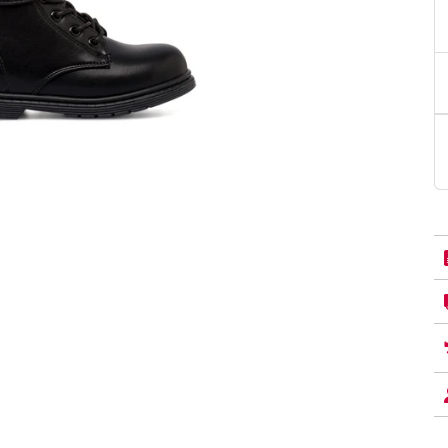
PittaRosso
Donna
mano: la guida
Back to School 2026: la guida definitiva per il
nsieri
rientro a scuola