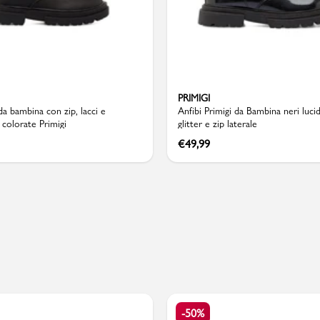
Valigie
PRIMIGI
da bambina con zip, lacci e
Anfibi Primigi da Bambina neri luci
 colorate Primigi
glitter e zip laterale
€
49,99
-50%