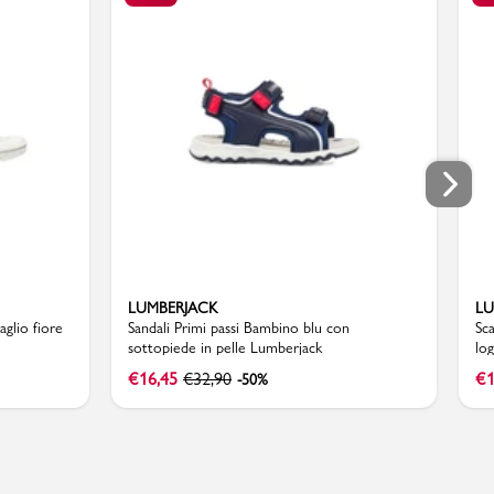
LUMBERJACK
LU
aglio fiore
Sandali Primi passi Bambino blu con
Sc
sottopiede in pelle Lumberjack
lo
€
16,45
€
32,90
€
1
-50%